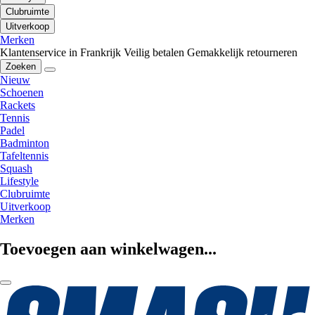
Clubruimte
Uitverkoop
Merken
Klantenservice in Frankrijk
Veilig betalen
Gemakkelijk retourneren
Zoeken
Nieuw
Schoenen
Rackets
Tennis
Padel
Badminton
Tafeltennis
Squash
Lifestyle
Clubruimte
Uitverkoop
Merken
Toevoegen aan winkelwagen...