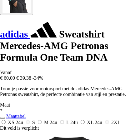
adidas
Sweatshirt
Mercedes-AMG Petronas
Formula One Team DNA
Vanaf
€ 60,00
€ 39,38
-34%
Toon je passie voor motorsport met de adidas Mercedes-AMG
Petronas sweatshirt, de perfecte combinatie van stijl en prestatie.
Maat
*
Maattabel
XS
24u
S
M
24u
L
24u
XL
24u
2XL
Dit veld is verplicht