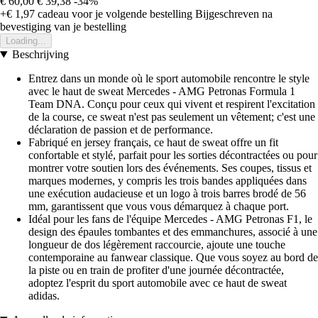
€ 60,00
€ 39,38
-34%
+€ 1,97
cadeau voor je volgende bestelling
Bijgeschreven na
bevestiging van je bestelling
Loading...
Beschrijving
Entrez dans un monde où le sport automobile rencontre le style
avec le haut de sweat Mercedes - AMG Petronas Formula 1
Team DNA. Conçu pour ceux qui vivent et respirent l'excitation
de la course, ce sweat n'est pas seulement un vêtement; c'est une
déclaration de passion et de performance.
Fabriqué en jersey français, ce haut de sweat offre un fit
confortable et stylé, parfait pour les sorties décontractées ou pour
montrer votre soutien lors des événements. Ses coupes, tissus et
marques modernes, y compris les trois bandes appliquées dans
une exécution audacieuse et un logo à trois barres brodé de 56
mm, garantissent que vous vous démarquez à chaque port.
Idéal pour les fans de l'équipe Mercedes - AMG Petronas F1, le
design des épaules tombantes et des emmanchures, associé à une
longueur de dos légèrement raccourcie, ajoute une touche
contemporaine au fanwear classique. Que vous soyez au bord de
la piste ou en train de profiter d'une journée décontractée,
adoptez l'esprit du sport automobile avec ce haut de sweat
adidas.