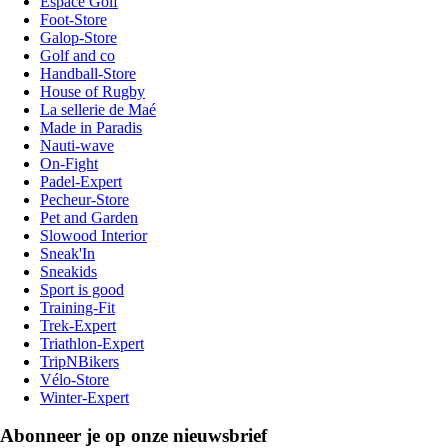
Espace Golf
Foot-Store
Galop-Store
Golf and co
Handball-Store
House of Rugby
La sellerie de Maé
Made in Paradis
Nauti-wave
On-Fight
Padel-Expert
Pecheur-Store
Pet and Garden
Slowood Interior
Sneak'In
Sneakids
Sport is good
Training-Fit
Trek-Expert
Triathlon-Expert
TripNBikers
Vélo-Store
Winter-Expert
Abonneer je op onze nieuwsbrief