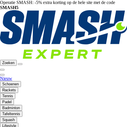
Operatie SMASH: -5% extra korting op de hele site met de code
SMASH5
Zoeken
Nieuw
Schoenen
Rackets
Tennis
Padel
Badminton
Tafeltennis
Squash
Lifestyle