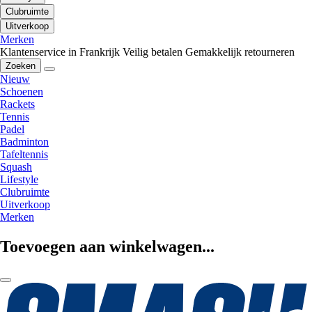
Clubruimte
Uitverkoop
Merken
Klantenservice in Frankrijk
Veilig betalen
Gemakkelijk retourneren
Zoeken
Nieuw
Schoenen
Rackets
Tennis
Padel
Badminton
Tafeltennis
Squash
Lifestyle
Clubruimte
Uitverkoop
Merken
Toevoegen aan winkelwagen...