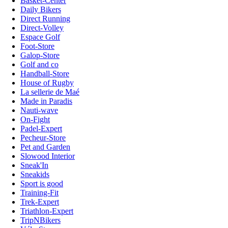
Basket-Center
Daily Bikers
Direct Running
Direct-Volley
Espace Golf
Foot-Store
Galop-Store
Golf and co
Handball-Store
House of Rugby
La sellerie de Maé
Made in Paradis
Nauti-wave
On-Fight
Padel-Expert
Pecheur-Store
Pet and Garden
Slowood Interior
Sneak'In
Sneakids
Sport is good
Training-Fit
Trek-Expert
Triathlon-Expert
TripNBikers