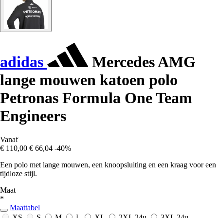
adidas
Mercedes AMG
lange mouwen katoen polo
Petronas Formula One Team
Engineers
Vanaf
€ 110,00
€ 66,04
-40%
Een polo met lange mouwen, een knoopsluiting en een kraag voor een
tijdloze stijl.
Maat
*
Maattabel
XS
S
M
L
XL
2XL
24u
3XL
24u