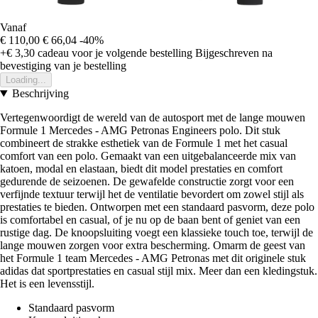
Vanaf
€ 110,00
€ 66,04
-40%
+€ 3,30
cadeau voor je volgende bestelling
Bijgeschreven na
bevestiging van je bestelling
Loading...
Beschrijving
Vertegenwoordigt de wereld van de autosport met de lange mouwen
Formule 1 Mercedes - AMG Petronas Engineers polo. Dit stuk
combineert de strakke esthetiek van de Formule 1 met het casual
comfort van een polo. Gemaakt van een uitgebalanceerde mix van
katoen, modal en elastaan, biedt dit model prestaties en comfort
gedurende de seizoenen. De gewafelde constructie zorgt voor een
verfijnde textuur terwijl het de ventilatie bevordert om zowel stijl als
prestaties te bieden. Ontworpen met een standaard pasvorm, deze polo
is comfortabel en casual, of je nu op de baan bent of geniet van een
rustige dag. De knoopsluiting voegt een klassieke touch toe, terwijl de
lange mouwen zorgen voor extra bescherming. Omarm de geest van
het Formule 1 team Mercedes - AMG Petronas met dit originele stuk
adidas dat sportprestaties en casual stijl mix. Meer dan een kledingstuk.
Het is een levensstijl.
Standaard pasvorm