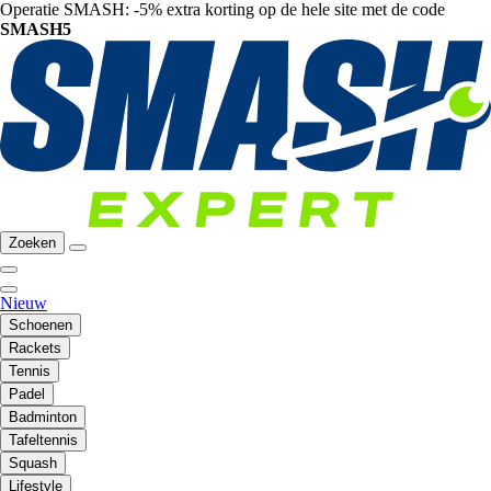
Operatie SMASH: -5% extra korting op de hele site met de code
SMASH5
Zoeken
Nieuw
Schoenen
Rackets
Tennis
Padel
Badminton
Tafeltennis
Squash
Lifestyle