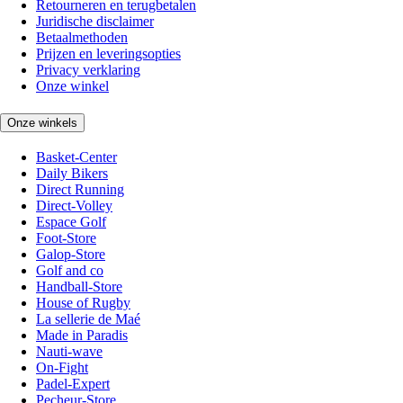
Retourneren en terugbetalen
Juridische disclaimer
Betaalmethoden
Prijzen en leveringsopties
Privacy verklaring
Onze winkel
Onze winkels
Basket-Center
Daily Bikers
Direct Running
Direct-Volley
Espace Golf
Foot-Store
Galop-Store
Golf and co
Handball-Store
House of Rugby
La sellerie de Maé
Made in Paradis
Nauti-wave
On-Fight
Padel-Expert
Pecheur-Store