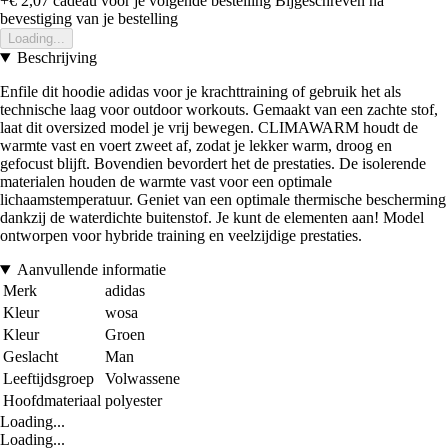
+€ 2,07
cadeau voor je volgende bestelling
Bijgeschreven na
bevestiging van je bestelling
Loading...
Beschrijving
Enfile dit hoodie adidas voor je krachttraining of gebruik het als
technische laag voor outdoor workouts. Gemaakt van een zachte stof,
laat dit oversized model je vrij bewegen. CLIMAWARM houdt de
warmte vast en voert zweet af, zodat je lekker warm, droog en
gefocust blijft. Bovendien bevordert het de prestaties. De isolerende
materialen houden de warmte vast voor een optimale
lichaamstemperatuur. Geniet van een optimale thermische bescherming
dankzij de waterdichte buitenstof. Je kunt de elementen aan! Model
ontworpen voor hybride training en veelzijdige prestaties.
Aanvullende informatie
Merk
adidas
Kleur
wosa
Kleur
Groen
Geslacht
Man
Leeftijdsgroep
Volwassene
Hoofdmateriaal
polyester
Loading...
Loading...