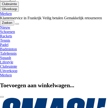
Clubruimte
Uitverkoop
Merken
Klantenservice in Frankrijk
Veilig betalen
Gemakkelijk retourneren
Zoeken
Nieuw
Schoenen
Rackets
Tennis
Padel
Badminton
Tafeltennis
Squash
Lifestyle
Clubruimte
Uitverkoop
Merken
Toevoegen aan winkelwagen...