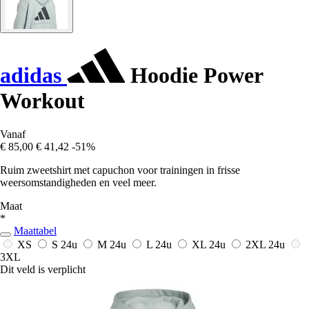
adidas
Hoodie Power
Workout
Vanaf
€ 85,00
€ 41,42
-51%
Ruim zweetshirt met capuchon voor trainingen in frisse
weersomstandigheden en veel meer.
Maat
*
Maattabel
XS
S
24u
M
24u
L
24u
XL
24u
2XL
24u
3XL
Dit veld is verplicht