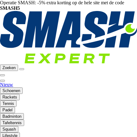
Operatie SMASH: -5% extra korting op de hele site met de code
SMASH5
Zoeken
Nieuw
Schoenen
Rackets
Tennis
Padel
Badminton
Tafeltennis
Squash
Lifestyle