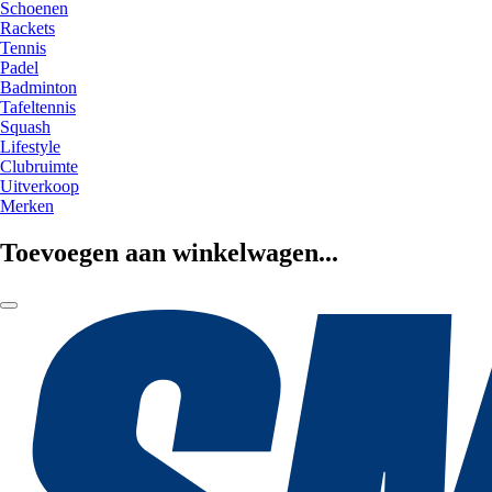
Schoenen
Rackets
Tennis
Padel
Badminton
Tafeltennis
Squash
Lifestyle
Clubruimte
Uitverkoop
Merken
Toevoegen aan winkelwagen...