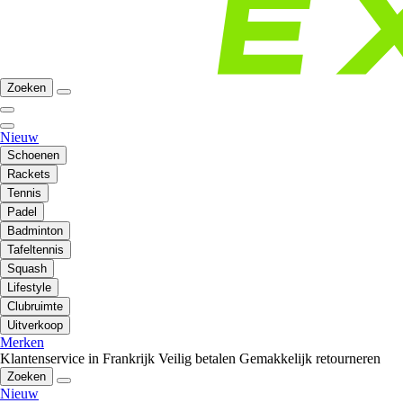
Zoeken
Nieuw
Schoenen
Rackets
Tennis
Padel
Badminton
Tafeltennis
Squash
Lifestyle
Clubruimte
Uitverkoop
Merken
Klantenservice in Frankrijk
Veilig betalen
Gemakkelijk retourneren
Zoeken
Nieuw