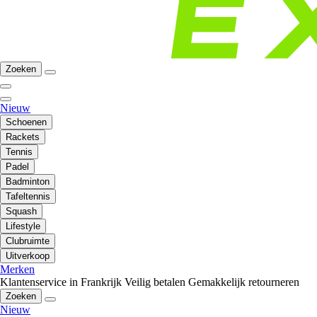
Zoeken
Nieuw
Schoenen
Rackets
Tennis
Padel
Badminton
Tafeltennis
Squash
Lifestyle
Clubruimte
Uitverkoop
Merken
Klantenservice in Frankrijk
Veilig betalen
Gemakkelijk retourneren
Zoeken
Nieuw