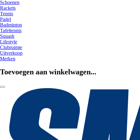
Schoenen
Rackets
Tennis
Padel
Badminton
Tafeltennis
Squash
Lifestyle
Clubruimte
Uitverkoop
Merken
Toevoegen aan winkelwagen...