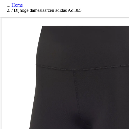
Home
/
Dijhoge dameslaarzen adidas Adi365