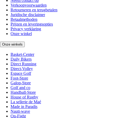
Neem contact op
Verkoopvoorwaarden
Retourneren en terugbetalen
Juridische disclaimer
Betaalmethoden
Prijzen en leveringsopties
Privacy verklaring
Onze winkel
Onze winkels
Basket-Center
Daily Bikers
Direct Running
Direct-Volley
Espace Golf
Foot-Store
Galop-Store
Golf and co
Handball-Store
House of Rugby
La sellerie de Maé
Made in Paradis
Nauti-wave
On-Fight