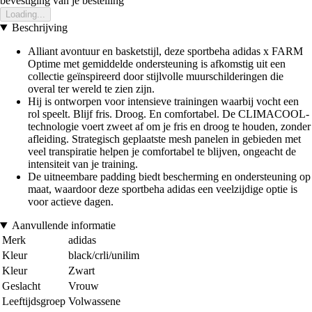
bevestiging van je bestelling
Loading...
Beschrijving
Alliant avontuur en basketstijl, deze sportbeha adidas x FARM
Optime met gemiddelde ondersteuning is afkomstig uit een
collectie geïnspireerd door stijlvolle muurschilderingen die
overal ter wereld te zien zijn.
Hij is ontworpen voor intensieve trainingen waarbij vocht een
rol speelt. Blijf fris. Droog. En comfortabel. De CLIMACOOL-
technologie voert zweet af om je fris en droog te houden, zonder
afleiding. Strategisch geplaatste mesh panelen in gebieden met
veel transpiratie helpen je comfortabel te blijven, ongeacht de
intensiteit van je training.
De uitneembare padding biedt bescherming en ondersteuning op
maat, waardoor deze sportbeha adidas een veelzijdige optie is
voor actieve dagen.
Aanvullende informatie
Merk
adidas
Kleur
black/crli/unilim
Kleur
Zwart
Geslacht
Vrouw
Leeftijdsgroep
Volwassene