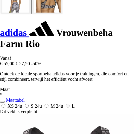
adidas
Vrouwenbeha
Farm Rio
Vanaf
€ 55,00
€ 27,50
-50%
Ontdek de ideale sportbeha adidas voor je trainingen, die comfort en
stijl combineert, terwijl het efficiënt vocht afvoert.
Maat
*
Maattabel
XS
24u
S
24u
M
24u
L
Dit veld is verplicht