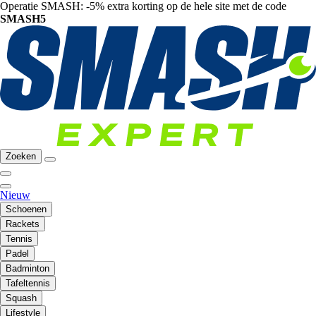
Operatie SMASH: -5% extra korting op de hele site met de code
SMASH5
Zoeken
Nieuw
Schoenen
Rackets
Tennis
Padel
Badminton
Tafeltennis
Squash
Lifestyle