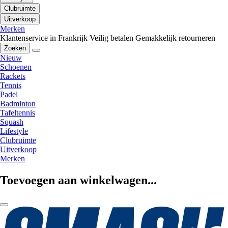
Clubruimte
Uitverkoop
Merken
Klantenservice in Frankrijk
Veilig betalen
Gemakkelijk retourneren
Zoeken
Nieuw
Schoenen
Rackets
Tennis
Padel
Badminton
Tafeltennis
Squash
Lifestyle
Clubruimte
Uitverkoop
Merken
Toevoegen aan winkelwagen...