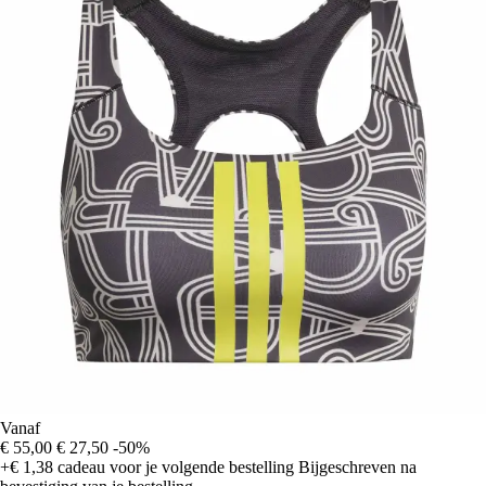
Vanaf
€ 55,00
€ 27,50
-50%
+€ 1,38
cadeau voor je volgende bestelling
Bijgeschreven na