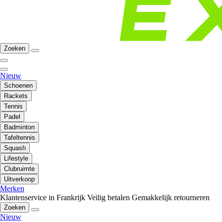
Zoeken
Nieuw
Schoenen
Rackets
Tennis
Padel
Badminton
Tafeltennis
Squash
Lifestyle
Clubruimte
Uitverkoop
Merken
Klantenservice in Frankrijk
Veilig betalen
Gemakkelijk retourneren
Zoeken
Nieuw