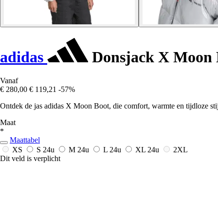
adidas
Donsjack X Moon 
Vanaf
€ 280,00
€ 119,21
-57%
Ontdek de jas adidas X Moon Boot, die comfort, warmte en tijdloze sti
Maat
*
Maattabel
XS
S
24u
M
24u
L
24u
XL
24u
2XL
Dit veld is verplicht