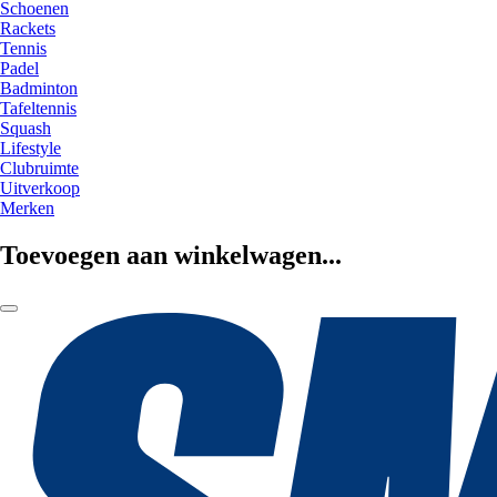
Schoenen
Rackets
Tennis
Padel
Badminton
Tafeltennis
Squash
Lifestyle
Clubruimte
Uitverkoop
Merken
Toevoegen aan winkelwagen...