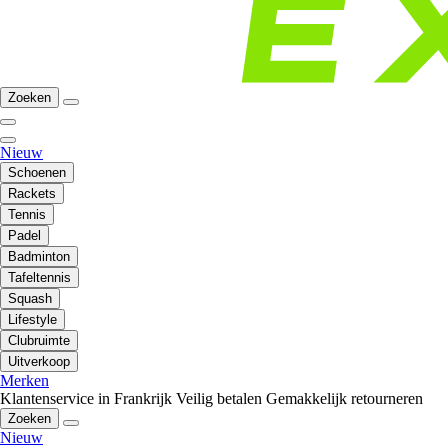
Zoeken
Nieuw
Schoenen
Rackets
Tennis
Padel
Badminton
Tafeltennis
Squash
Lifestyle
Clubruimte
Uitverkoop
Merken
Klantenservice in Frankrijk
Veilig betalen
Gemakkelijk retourneren
Zoeken
Nieuw