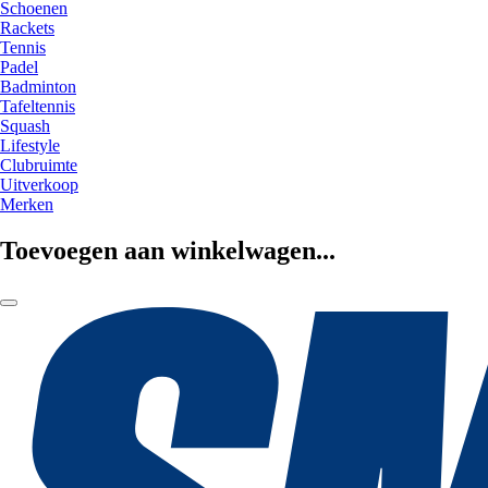
Schoenen
Rackets
Tennis
Padel
Badminton
Tafeltennis
Squash
Lifestyle
Clubruimte
Uitverkoop
Merken
Toevoegen aan winkelwagen...