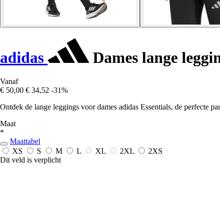
adidas
Dames lange leggin
Vanaf
€ 50,00
€ 34,52
-31%
Ontdek de lange leggings voor dames adidas Essentials, de perfecte par
Maat
*
Maattabel
XS
S
M
L
XL
2XL
2XS
Dit veld is verplicht