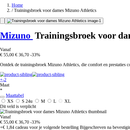
Home
/
Trainingsbroek voor dames Mizuno Athletics
Mizuno
Trainingsbroek voor dam
Vanaf
€ 55,00
€ 36,70
-33%
Ontdek de trainingsbroek Mizuno Athletics, die comfort en prestaties com
+-2
Maat
*
Maattabel
XS
S
24u
M
L
XL
Dit veld is verplicht
Vanaf
€ 55,00
€ 36,70
-33%
+€ 1,84
cadeau voor je volgende bestelling
Bijgeschreven na bevestigin