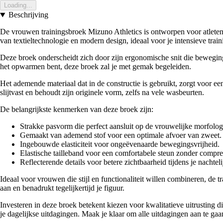
Loading...
Beschrijving
De vrouwen trainingsbroek Mizuno Athletics is ontworpen voor atleten
van textieltechnologie en modern design, ideaal voor je intensieve train
Deze broek onderscheidt zich door zijn ergonomische snit die beweging
het opwarmen bent, deze broek zal je met gemak begeleiden.
Het ademende materiaal dat in de constructie is gebruikt, zorgt voor een
slijtvast en behoudt zijn originele vorm, zelfs na vele wasbeurten.
De belangrijkste kenmerken van deze broek zijn:
Strakke pasvorm die perfect aansluit op de vrouwelijke morfolog
Gemaakt van ademend stof voor een optimale afvoer van zweet.
Ingebouwde elasticiteit voor ongeëvenaarde bewegingsvrijheid.
Elastische tailleband voor een comfortabele steun zonder compre
Reflecterende details voor betere zichtbaarheid tijdens je nachteli
Ideaal voor vrouwen die stijl en functionaliteit willen combineren, de t
aan en benadrukt tegelijkertijd je figuur.
Investeren in deze broek betekent kiezen voor kwalitatieve uitrusting di
je dagelijkse uitdagingen. Maak je klaar om alle uitdagingen aan te g