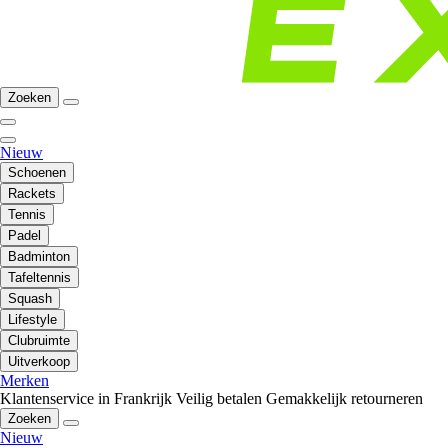
Zoeken
Nieuw
Schoenen
Rackets
Tennis
Padel
Badminton
Tafeltennis
Squash
Lifestyle
Clubruimte
Uitverkoop
Merken
Klantenservice in Frankrijk
Veilig betalen
Gemakkelijk retourneren
Zoeken
Nieuw