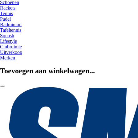
Schoenen
Rackets
Tennis
Padel
Badminton
Tafeltennis
Squash
Lifestyle
Clubruimte
Uitverkoop
Merken
Toevoegen aan winkelwagen...