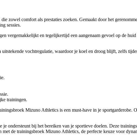
 die zowel comfort als prestaties zoeken. Gemaakt door het gerenomme
ing sessies.
en vergemakkelijkt en tegelijkertijd een aangenaam gevoel op de huid b
 uitstekende vochtregulatie, waardoor je koel en droog blijft, zelfs tijd
ie.
ssie.
jke trainingen.
rainingsbroek Mizuno Athletics is een must-have in je sportgarderobe. Of
e je ondersteunt bij het bereiken van je sportieve doelen. Deze training
aan met de trainingsbroek Mizuno Athletics, de perfecte keuze voor dy