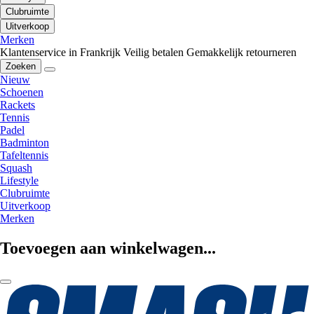
Clubruimte
Uitverkoop
Merken
Klantenservice in Frankrijk
Veilig betalen
Gemakkelijk retourneren
Zoeken
Nieuw
Schoenen
Rackets
Tennis
Padel
Badminton
Tafeltennis
Squash
Lifestyle
Clubruimte
Uitverkoop
Merken
Toevoegen aan winkelwagen...