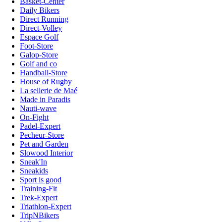
Basket-Center
Daily Bikers
Direct Running
Direct-Volley
Espace Golf
Foot-Store
Galop-Store
Golf and co
Handball-Store
House of Rugby
La sellerie de Maé
Made in Paradis
Nauti-wave
On-Fight
Padel-Expert
Pecheur-Store
Pet and Garden
Slowood Interior
Sneak'In
Sneakids
Sport is good
Training-Fit
Trek-Expert
Triathlon-Expert
TripNBikers