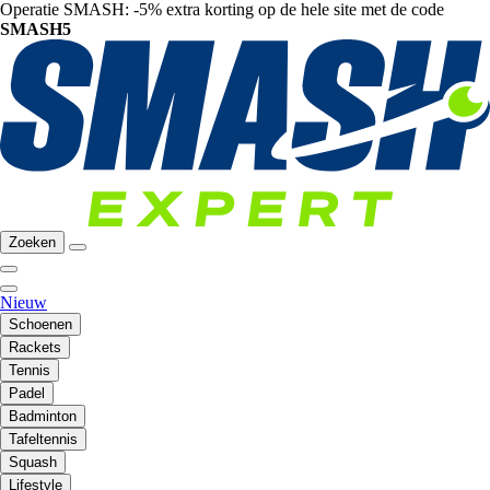
Operatie SMASH: -5% extra korting op de hele site met de code
SMASH5
Zoeken
Nieuw
Schoenen
Rackets
Tennis
Padel
Badminton
Tafeltennis
Squash
Lifestyle