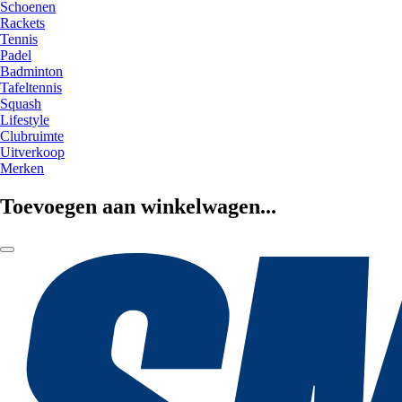
Schoenen
Rackets
Tennis
Padel
Badminton
Tafeltennis
Squash
Lifestyle
Clubruimte
Uitverkoop
Merken
Toevoegen aan winkelwagen...