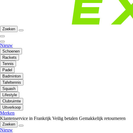
Zoeken
Nieuw
Schoenen
Rackets
Tennis
Padel
Badminton
Tafeltennis
Squash
Lifestyle
Clubruimte
Uitverkoop
Merken
Klantenservice in Frankrijk
Veilig betalen
Gemakkelijk retourneren
Zoeken
Nieuw