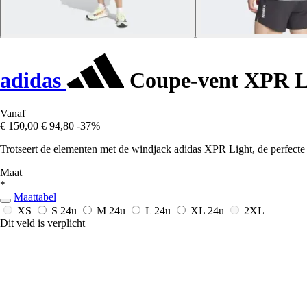
adidas
Coupe-vent XPR L
Vanaf
€ 150,00
€ 94,80
-37%
Trotseert de elementen met de windjack adidas XPR Light, de perfecte co
Maat
*
Maattabel
XS
S
24u
M
24u
L
24u
XL
24u
2XL
Dit veld is verplicht