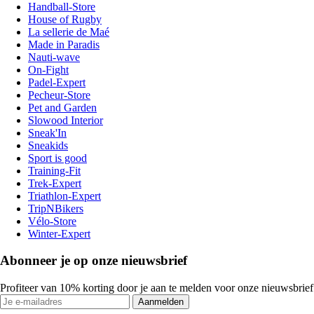
Handball-Store
House of Rugby
La sellerie de Maé
Made in Paradis
Nauti-wave
On-Fight
Padel-Expert
Pecheur-Store
Pet and Garden
Slowood Interior
Sneak'In
Sneakids
Sport is good
Training-Fit
Trek-Expert
Triathlon-Expert
TripNBikers
Vélo-Store
Winter-Expert
Abonneer je op onze nieuwsbrief
Profiteer van 10% korting door je aan te melden voor onze nieuwsbrief
Aanmelden