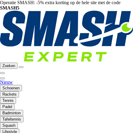
Operatie SMASH: -5% extra korting op de hele site met de code
SMASH5
Zoeken
Nieuw
Schoenen
Rackets
Tennis
Padel
Badminton
Tafeltennis
Squash
Lifestyle