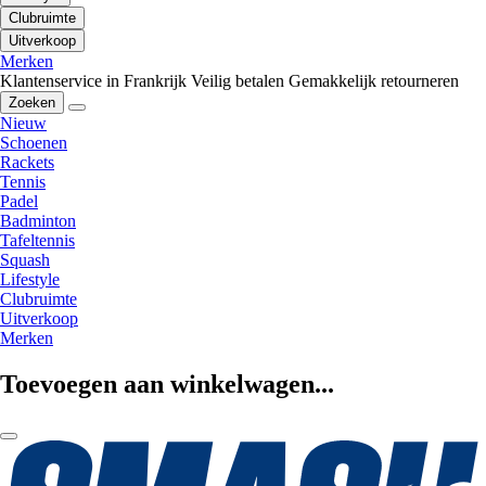
Clubruimte
Uitverkoop
Merken
Klantenservice in Frankrijk
Veilig betalen
Gemakkelijk retourneren
Zoeken
Nieuw
Schoenen
Rackets
Tennis
Padel
Badminton
Tafeltennis
Squash
Lifestyle
Clubruimte
Uitverkoop
Merken
Toevoegen aan winkelwagen...