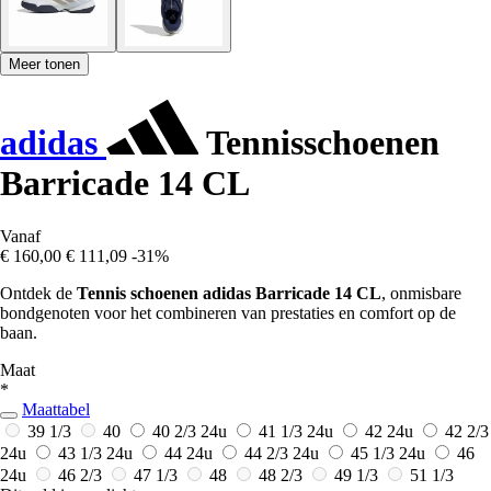
Meer tonen
adidas
Tennisschoenen
Barricade 14 CL
Vanaf
€ 160,00
€ 111,09
-31%
Ontdek de
Tennis schoenen adidas Barricade 14 CL
, onmisbare
bondgenoten voor het combineren van prestaties en comfort op de
baan.
Maat
*
Maattabel
39 1/3
40
40 2/3
24u
41 1/3
24u
42
24u
42 2/3
24u
43 1/3
24u
44
24u
44 2/3
24u
45 1/3
24u
46
24u
46 2/3
47 1/3
48
48 2/3
49 1/3
51 1/3