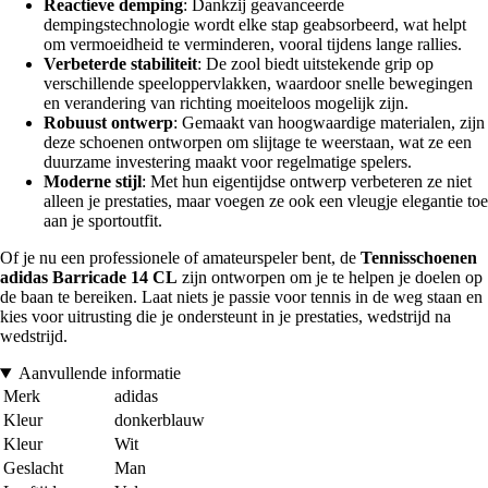
Reactieve demping
: Dankzij geavanceerde
dempingstechnologie wordt elke stap geabsorbeerd, wat helpt
om vermoeidheid te verminderen, vooral tijdens lange rallies.
Verbeterde stabiliteit
: De zool biedt uitstekende grip op
verschillende speeloppervlakken, waardoor snelle bewegingen
en verandering van richting moeiteloos mogelijk zijn.
Robuust ontwerp
: Gemaakt van hoogwaardige materialen, zijn
deze schoenen ontworpen om slijtage te weerstaan, wat ze een
duurzame investering maakt voor regelmatige spelers.
Moderne stijl
: Met hun eigentijdse ontwerp verbeteren ze niet
alleen je prestaties, maar voegen ze ook een vleugje elegantie toe
aan je sportoutfit.
Of je nu een professionele of amateurspeler bent, de
Tennisschoenen
adidas Barricade 14 CL
zijn ontworpen om je te helpen je doelen op
de baan te bereiken. Laat niets je passie voor tennis in de weg staan en
kies voor uitrusting die je ondersteunt in je prestaties, wedstrijd na
wedstrijd.
Aanvullende informatie
Merk
adidas
Kleur
donkerblauw
Kleur
Wit
Geslacht
Man