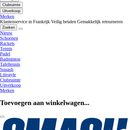
Clubruimte
Uitverkoop
Merken
Klantenservice in Frankrijk
Veilig betalen
Gemakkelijk retourneren
Zoeken
Nieuw
Schoenen
Rackets
Tennis
Padel
Badminton
Tafeltennis
Squash
Lifestyle
Clubruimte
Uitverkoop
Merken
Toevoegen aan winkelwagen...