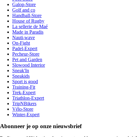
Galop-Store
Golf and co
Handball-Store
House of Rugby
La sellerie de Maé
Made in Paradis
Nauti-wave
On-Fight
Padel-Expert
Pecheur-Store
Pet and Garden
Slowood Interior
Sneak'In
Sneakids
Sport is good
Training-Fit
Trek-Expert
Triathlon-Expert
TripNBikers
Vélo-Store
Winter-Expert
Abonneer je op onze nieuwsbrief