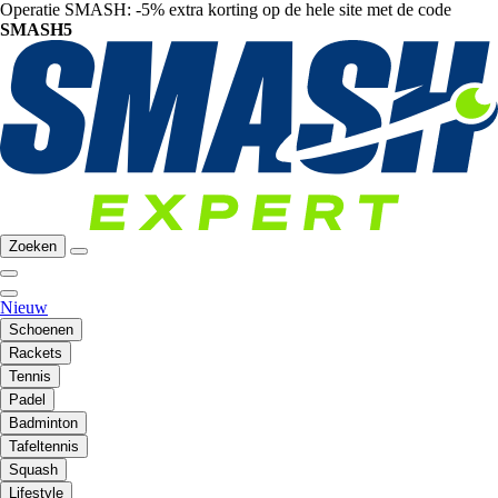
Operatie SMASH: -5% extra korting op de hele site met de code
SMASH5
Zoeken
Nieuw
Schoenen
Rackets
Tennis
Padel
Badminton
Tafeltennis
Squash
Lifestyle