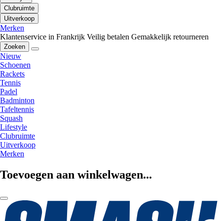
Clubruimte
Uitverkoop
Merken
Klantenservice in Frankrijk
Veilig betalen
Gemakkelijk retourneren
Zoeken
Nieuw
Schoenen
Rackets
Tennis
Padel
Badminton
Tafeltennis
Squash
Lifestyle
Clubruimte
Uitverkoop
Merken
Toevoegen aan winkelwagen...