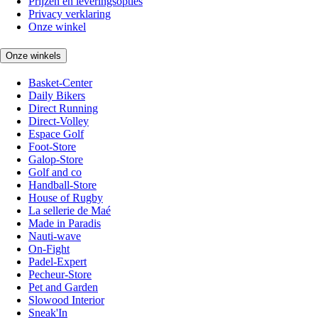
Prijzen en leveringsopties
Privacy verklaring
Onze winkel
Onze winkels
Basket-Center
Daily Bikers
Direct Running
Direct-Volley
Espace Golf
Foot-Store
Galop-Store
Golf and co
Handball-Store
House of Rugby
La sellerie de Maé
Made in Paradis
Nauti-wave
On-Fight
Padel-Expert
Pecheur-Store
Pet and Garden
Slowood Interior
Sneak'In