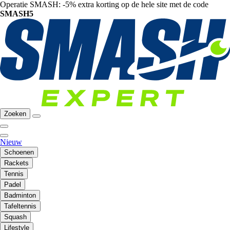
Operatie SMASH: -5% extra korting op de hele site met de code
SMASH5
Zoeken
Nieuw
Schoenen
Rackets
Tennis
Padel
Badminton
Tafeltennis
Squash
Lifestyle