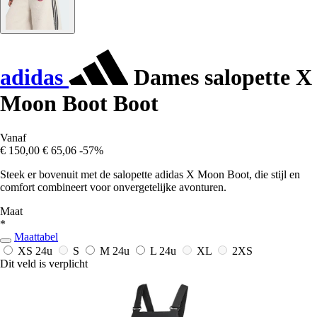
adidas
Dames salopette X
Moon Boot Boot
Vanaf
€ 150,00
€ 65,06
-57%
Steek er bovenuit met de salopette adidas X Moon Boot, die stijl en
comfort combineert voor onvergetelijke avonturen.
Maat
*
Maattabel
XS
24u
S
M
24u
L
24u
XL
2XS
Dit veld is verplicht