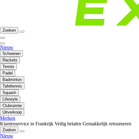
Zoeken
Nieuw
Schoenen
Rackets
Tennis
Padel
Badminton
Tafeltennis
Squash
Lifestyle
Clubruimte
Uitverkoop
Merken
Klantenservice in Frankrijk
Veilig betalen
Gemakkelijk retourneren
Zoeken
Nieuw