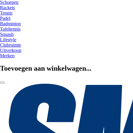
Schoenen
Rackets
Tennis
Padel
Badminton
Tafeltennis
Squash
Lifestyle
Clubruimte
Uitverkoop
Merken
Toevoegen aan winkelwagen...