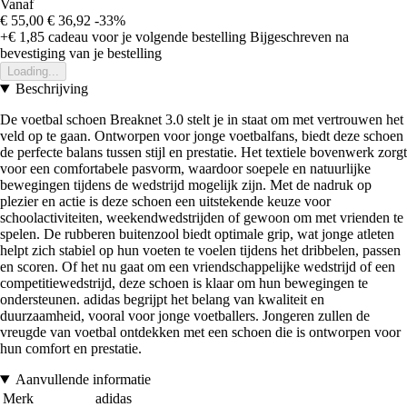
Vanaf
€ 55,00
€ 36,92
-33%
+€ 1,85
cadeau voor je volgende bestelling
Bijgeschreven na
bevestiging van je bestelling
Loading...
Beschrijving
De voetbal schoen Breaknet 3.0 stelt je in staat om met vertrouwen het
veld op te gaan. Ontworpen voor jonge voetbalfans, biedt deze schoen
de perfecte balans tussen stijl en prestatie. Het textiele bovenwerk zorgt
voor een comfortabele pasvorm, waardoor soepele en natuurlijke
bewegingen tijdens de wedstrijd mogelijk zijn. Met de nadruk op
plezier en actie is deze schoen een uitstekende keuze voor
schoolactiviteiten, weekendwedstrijden of gewoon om met vrienden te
spelen. De rubberen buitenzool biedt optimale grip, wat jonge atleten
helpt zich stabiel op hun voeten te voelen tijdens het dribbelen, passen
en scoren. Of het nu gaat om een vriendschappelijke wedstrijd of een
competitiewedstrijd, deze schoen is klaar om hun bewegingen te
ondersteunen. adidas begrijpt het belang van kwaliteit en
duurzaamheid, vooral voor jonge voetballers. Jongeren zullen de
vreugde van voetbal ontdekken met een schoen die is ontworpen voor
hun comfort en prestatie.
Aanvullende informatie
Merk
adidas