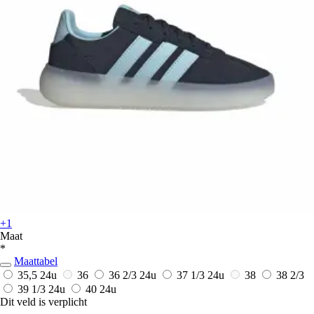
+1
Maat
*
Maattabel
35,5
24u
36
36 2/3
24u
37 1/3
24u
38
38 2/3
39 1/3
24u
40
24u
Dit veld is verplicht