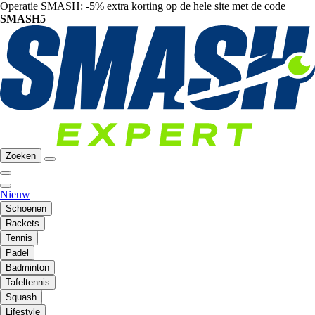
Operatie SMASH: -5% extra korting op de hele site met de code
SMASH5
Zoeken
Nieuw
Schoenen
Rackets
Tennis
Padel
Badminton
Tafeltennis
Squash
Lifestyle