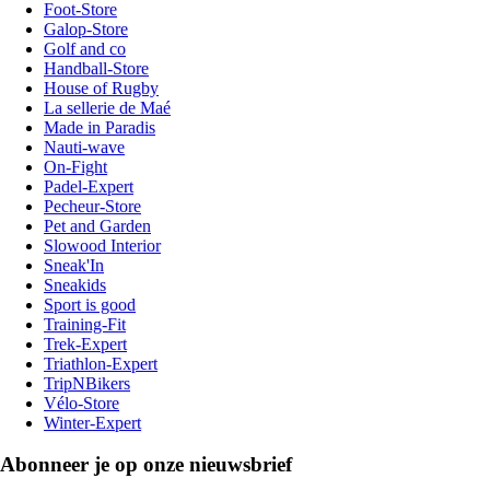
Foot-Store
Galop-Store
Golf and co
Handball-Store
House of Rugby
La sellerie de Maé
Made in Paradis
Nauti-wave
On-Fight
Padel-Expert
Pecheur-Store
Pet and Garden
Slowood Interior
Sneak'In
Sneakids
Sport is good
Training-Fit
Trek-Expert
Triathlon-Expert
TripNBikers
Vélo-Store
Winter-Expert
Abonneer je op onze nieuwsbrief