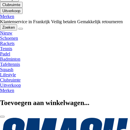
Clubruimte
Uitverkoop
Merken
Klantenservice in Frankrijk
Veilig betalen
Gemakkelijk retourneren
Zoeken
Nieuw
Schoenen
Rackets
Tennis
Padel
Badminton
Tafeltennis
Squash
Lifestyle
Clubruimte
Uitverkoop
Merken
Toevoegen aan winkelwagen...