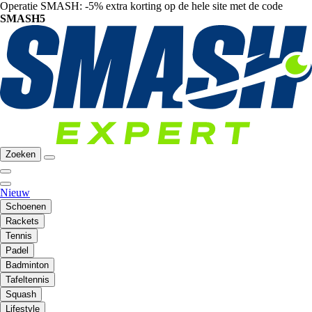
Operatie SMASH: -5% extra korting op de hele site met de code
SMASH5
Zoeken
Nieuw
Schoenen
Rackets
Tennis
Padel
Badminton
Tafeltennis
Squash
Lifestyle