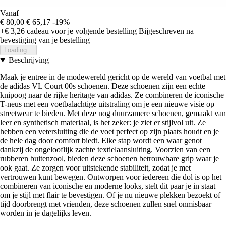
Vanaf
€ 80,00
€ 65,17
-19%
+€ 3,26
cadeau voor je volgende bestelling
Bijgeschreven na
bevestiging van je bestelling
Loading...
Beschrijving
Maak je entree in de modewereld gericht op de wereld van voetbal met
de adidas VL Court 00s schoenen. Deze schoenen zijn een echte
knipoog naar de rijke heritage van adidas. Ze combineren de iconische
T-neus met een voetbalachtige uitstraling om je een nieuwe visie op
streetwear te bieden. Met deze nog duurzamere schoenen, gemaakt van
leer en synthetisch materiaal, is het zeker: je ziet er stijlvol uit. Ze
hebben een vetersluiting die de voet perfect op zijn plaats houdt en je
de hele dag door comfort biedt. Elke stap wordt een waar genot
dankzij de ongelooflijk zachte textielaansluiting. Voorzien van een
rubberen buitenzool, bieden deze schoenen betrouwbare grip waar je
ook gaat. Ze zorgen voor uitstekende stabiliteit, zodat je met
vertrouwen kunt bewegen. Ontworpen voor iedereen die dol is op het
combineren van iconische en moderne looks, stelt dit paar je in staat
om je stijl met flair te bevestigen. Of je nu nieuwe plekken bezoekt of
tijd doorbrengt met vrienden, deze schoenen zullen snel onmisbaar
worden in je dagelijks leven.