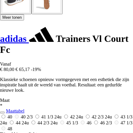
Meer tonen
adidas
Trainers Vl Court
Fc
Vanaf
€ 80,00
€ 65,17
-19%
Klassieke schoenen opnieuw vormgegeven met een esthetiek die zijn
inspiratie haalt uit de wereld van voetbal. Resultaat: een gedurfde
nieuwe look.
Maat
*
Maattabel
40
40 2/3
41 1/3
24u
42
24u
42 2/3
24u
43 1/3
24u
44
24u
44 2/3
24u
45 1/3
46
46 2/3
47 1/3
48