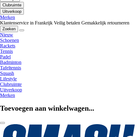
Clubruimte
Uitverkoop
Merken
Klantenservice in Frankrijk
Veilig betalen
Gemakkelijk retourneren
Zoeken
Nieuw
Schoenen
Rackets
Tennis
Padel
Badminton
Tafeltennis
Squash
Lifestyle
Clubruimte
Uitverkoop
Merken
Toevoegen aan winkelwagen...