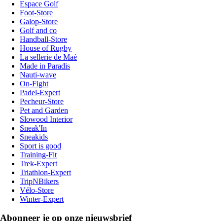
Espace Golf
Foot-Store
Galop-Store
Golf and co
Handball-Store
House of Rugby
La sellerie de Maé
Made in Paradis
Nauti-wave
On-Fight
Padel-Expert
Pecheur-Store
Pet and Garden
Slowood Interior
Sneak'In
Sneakids
Sport is good
Training-Fit
Trek-Expert
Triathlon-Expert
TripNBikers
Vélo-Store
Winter-Expert
Abonneer je op onze nieuwsbrief