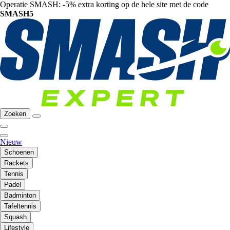
Operatie SMASH: -5% extra korting op de hele site met de code
SMASH5
Zoeken
Nieuw
Schoenen
Rackets
Tennis
Padel
Badminton
Tafeltennis
Squash
Lifestyle