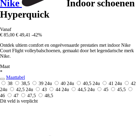
Nike
Indoor schoenen
Hyperquick
Vanaf
€ 85,00
€ 49,41
-42%
Ontdek ultiem comfort en ongeëvenaarde prestaties met indoor Nike
Court Flight volleybalschoenen, gemaakt door het legendarische merk
Nike.
Maat
*
Maattabel
38
38,5
39
24u
40
24u
40,5
24u
41
24u
42
24u
42,5
24u
43
44
24u
44,5
24u
45
45,5
46
47
47,5
48,5
Dit veld is verplicht