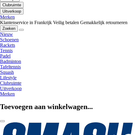
Clubruimte
Uitverkoop
Merken
Klantenservice in Frankrijk
Veilig betalen
Gemakkelijk retourneren
Zoeken
Nieuw
Schoenen
Rackets
Tennis
Padel
Badminton
Tafeltennis
Squash
Lifestyle
Clubruimte
Uitverkoop
Merken
Toevoegen aan winkelwagen...