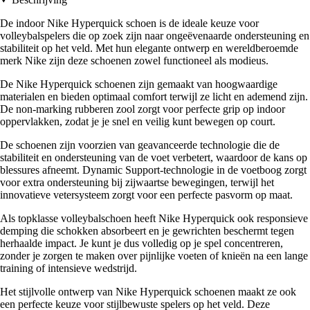
De indoor Nike Hyperquick schoen is de ideale keuze voor
volleybalspelers die op zoek zijn naar ongeëvenaarde ondersteuning en
stabiliteit op het veld. Met hun elegante ontwerp en wereldberoemde
merk Nike zijn deze schoenen zowel functioneel als modieus.
De Nike Hyperquick schoenen zijn gemaakt van hoogwaardige
materialen en bieden optimaal comfort terwijl ze licht en ademend zijn.
De non-marking rubberen zool zorgt voor perfecte grip op indoor
oppervlakken, zodat je je snel en veilig kunt bewegen op court.
De schoenen zijn voorzien van geavanceerde technologie die de
stabiliteit en ondersteuning van de voet verbetert, waardoor de kans op
blessures afneemt. Dynamic Support-technologie in de voetboog zorgt
voor extra ondersteuning bij zijwaartse bewegingen, terwijl het
innovatieve vetersysteem zorgt voor een perfecte pasvorm op maat.
Als topklasse volleybalschoen heeft Nike Hyperquick ook responsieve
demping die schokken absorbeert en je gewrichten beschermt tegen
herhaalde impact. Je kunt je dus volledig op je spel concentreren,
zonder je zorgen te maken over pijnlijke voeten of knieën na een lange
training of intensieve wedstrijd.
Het stijlvolle ontwerp van Nike Hyperquick schoenen maakt ze ook
een perfecte keuze voor stijlbewuste spelers op het veld. Deze