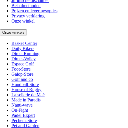
Juridische disclaimer
Betaalmethoden
Prijzen en leveringsopties
Privacy verklaring
Onze winkel
Onze winkels
Basket-Center
Daily Bikers
Direct Running
Direct-Volley
Espace Golf
Foot-Store
Galop-Store
Golf and co
Handball-Store
House of Rugby
La sellerie de Maé
Made in Paradis
Nauti-wave
On-Fight
Padel-Expert
Pecheur-Store
Pet and Garden