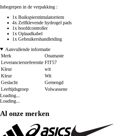
Inbegrepen in de verpakking :
1x Buikspierstimulatorriem
4x Zelfklevende hydrogel pads
1x hoofdcontroller
1x Oplaadkabel
1x Gebruikershandleiding
Aanvullende informatie
Merk
Onamaste
Leveranciersreferentie
FIT57
Kleur
wit
Kleur
Wit
Geslacht
Gemengd
Leeftijdsgroep
Volwassene
Loading...
Loading...
Al onze merken