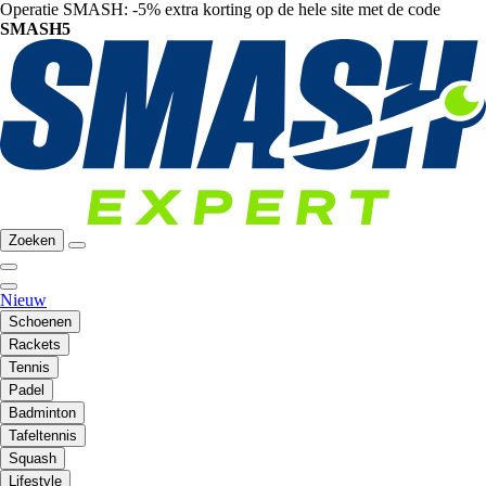
Operatie SMASH: -5% extra korting op de hele site met de code
SMASH5
Zoeken
Nieuw
Schoenen
Rackets
Tennis
Padel
Badminton
Tafeltennis
Squash
Lifestyle