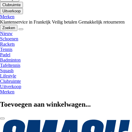
Clubruimte
Uitverkoop
Merken
Klantenservice in Frankrijk
Veilig betalen
Gemakkelijk retourneren
Zoeken
Nieuw
Schoenen
Rackets
Tennis
Padel
Badminton
Tafeltennis
Squash
Lifestyle
Clubruimte
Uitverkoop
Merken
Toevoegen aan winkelwagen...