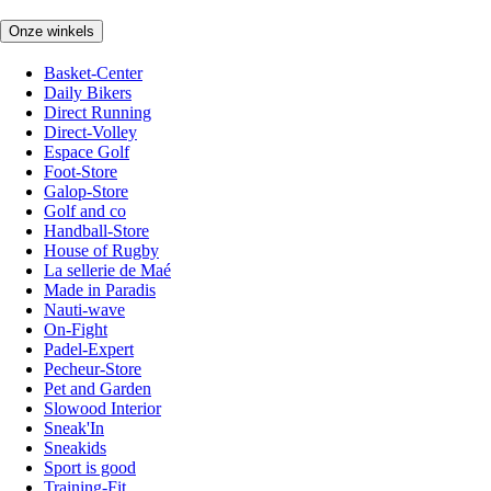
Onze winkels
Basket-Center
Daily Bikers
Direct Running
Direct-Volley
Espace Golf
Foot-Store
Galop-Store
Golf and co
Handball-Store
House of Rugby
La sellerie de Maé
Made in Paradis
Nauti-wave
On-Fight
Padel-Expert
Pecheur-Store
Pet and Garden
Slowood Interior
Sneak'In
Sneakids
Sport is good
Training-Fit