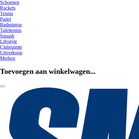
Schoenen
Rackets
Tennis
Padel
Badminton
Tafeltennis
Squash
Lifestyle
Clubruimte
Uitverkoop
Merken
Toevoegen aan winkelwagen...