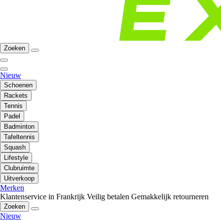
Zoeken
Nieuw
Schoenen
Rackets
Tennis
Padel
Badminton
Tafeltennis
Squash
Lifestyle
Clubruimte
Uitverkoop
Merken
Klantenservice in Frankrijk
Veilig betalen
Gemakkelijk retourneren
Zoeken
Nieuw