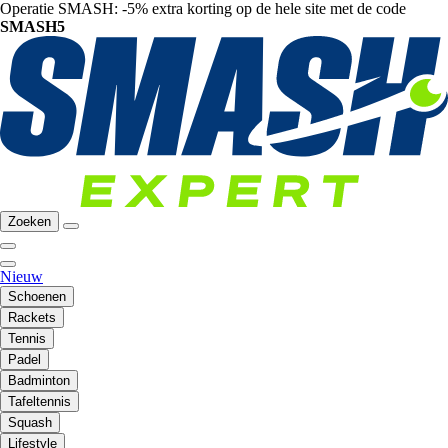
Operatie SMASH: -5% extra korting op de hele site met de code
SMASH5
Zoeken
Nieuw
Schoenen
Rackets
Tennis
Padel
Badminton
Tafeltennis
Squash
Lifestyle