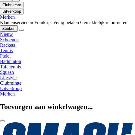
Clubruimte
Uitverkoop
Merken
Klantenservice in Frankrijk
Veilig betalen
Gemakkelijk retourneren
Zoeken
Nieuw
Schoenen
Rackets
Tennis
Padel
Badminton
Tafeltennis
Squash
Lifestyle
Clubruimte
Uitverkoop
Merken
Toevoegen aan winkelwagen...