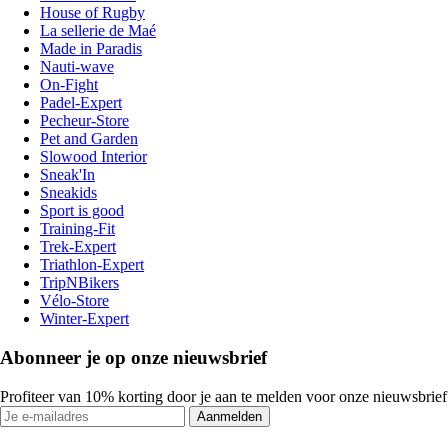
House of Rugby
La sellerie de Maé
Made in Paradis
Nauti-wave
On-Fight
Padel-Expert
Pecheur-Store
Pet and Garden
Slowood Interior
Sneak'In
Sneakids
Sport is good
Training-Fit
Trek-Expert
Triathlon-Expert
TripNBikers
Vélo-Store
Winter-Expert
Abonneer je op onze nieuwsbrief
Profiteer van 10% korting door je aan te melden voor onze nieuwsbrief
Aanmelden