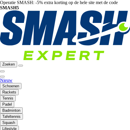
Operatie SMASH: -5% extra korting op de hele site met de code
SMASH5
Zoeken
Nieuw
Schoenen
Rackets
Tennis
Padel
Badminton
Tafeltennis
Squash
Lifestyle