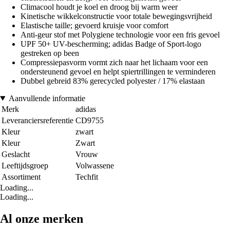
Climacool houdt je koel en droog bij warm weer
Kinetische wikkelconstructie voor totale bewegingsvrijheid
Elastische taille; gevoerd kruisje voor comfort
Anti-geur stof met Polygiene technologie voor een fris gevoel
UPF 50+ UV-bescherming; adidas Badge of Sport-logo
gestreken op been
Compressiepasvorm vormt zich naar het lichaam voor een
ondersteunend gevoel en helpt spiertrillingen te verminderen
Dubbel gebreid 83% gerecycled polyester / 17% elastaan
Aanvullende informatie
Merk
adidas
Leveranciersreferentie
CD9755
Kleur
zwart
Kleur
Zwart
Geslacht
Vrouw
Leeftijdsgroep
Volwassene
Assortiment
Techfit
Loading...
Loading...
Al onze merken