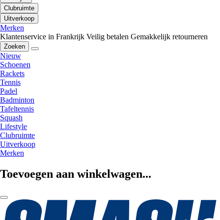
Clubruimte
Uitverkoop
Merken
Klantenservice in Frankrijk
Veilig betalen
Gemakkelijk retourneren
Zoeken
Nieuw
Schoenen
Rackets
Tennis
Padel
Badminton
Tafeltennis
Squash
Lifestyle
Clubruimte
Uitverkoop
Merken
Toevoegen aan winkelwagen...