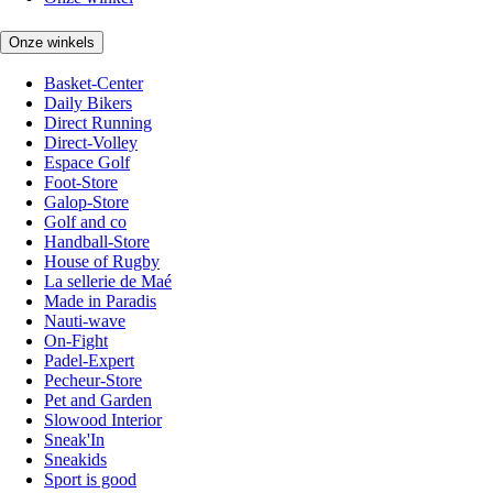
Onze winkels
Basket-Center
Daily Bikers
Direct Running
Direct-Volley
Espace Golf
Foot-Store
Galop-Store
Golf and co
Handball-Store
House of Rugby
La sellerie de Maé
Made in Paradis
Nauti-wave
On-Fight
Padel-Expert
Pecheur-Store
Pet and Garden
Slowood Interior
Sneak'In
Sneakids
Sport is good