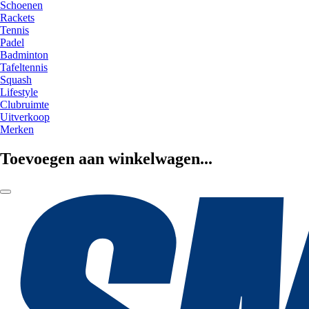
Schoenen
Rackets
Tennis
Padel
Badminton
Tafeltennis
Squash
Lifestyle
Clubruimte
Uitverkoop
Merken
Toevoegen aan winkelwagen...