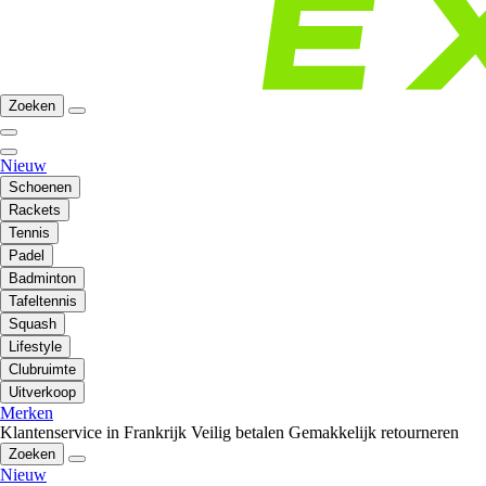
Zoeken
Nieuw
Schoenen
Rackets
Tennis
Padel
Badminton
Tafeltennis
Squash
Lifestyle
Clubruimte
Uitverkoop
Merken
Klantenservice in Frankrijk
Veilig betalen
Gemakkelijk retourneren
Zoeken
Nieuw