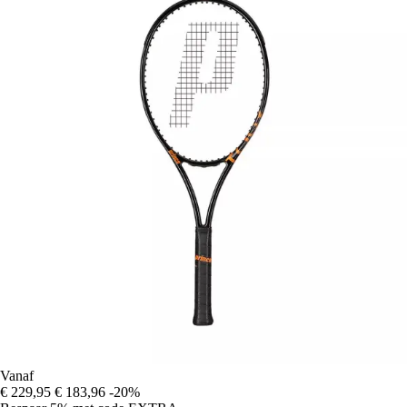
Vanaf
€ 229,95
€ 183,96
-20%