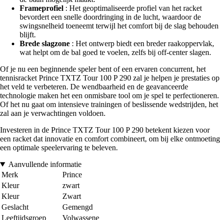
Frameprofiel
: Het geoptimaliseerde profiel van het racket
bevordert een snelle doordringing in de lucht, waardoor de
swingsnelheid toeneemt terwijl het comfort bij de slag behouden
blijft.
Brede slagzone
: Het ontwerp biedt een breder raakoppervlak,
wat helpt om de bal goed te voelen, zelfs bij off-center slagen.
Of je nu een beginnende speler bent of een ervaren concurrent, het
tennisracket Prince TXTZ Tour 100 P 290 zal je helpen je prestaties op
het veld te verbeteren. De wendbaarheid en de geavanceerde
technologie maken het een onmisbare tool om je spel te perfectioneren.
Of het nu gaat om intensieve trainingen of beslissende wedstrijden, het
zal aan je verwachtingen voldoen.
Investeren in de Prince TXTZ Tour 100 P 290 betekent kiezen voor
een racket dat innovatie en comfort combineert, om bij elke ontmoeting
een optimale speelervaring te beleven.
Aanvullende informatie
Merk
Prince
Kleur
zwart
Kleur
Zwart
Geslacht
Gemengd
Leeftijdsgroep
Volwassene