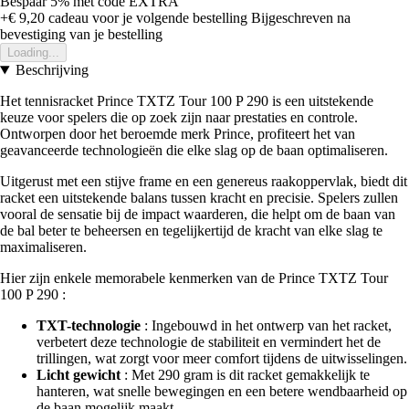
Bespaar 5%
met code
EXTRA
+€ 9,20
cadeau voor je volgende bestelling
Bijgeschreven na
bevestiging van je bestelling
Loading...
Beschrijving
Het tennisracket Prince TXTZ Tour 100 P 290 is een uitstekende
keuze voor spelers die op zoek zijn naar prestaties en controle.
Ontworpen door het beroemde merk Prince, profiteert het van
geavanceerde technologieën die elke slag op de baan optimaliseren.
Uitgerust met een stijve frame en een genereus raakoppervlak, biedt dit
racket een uitstekende balans tussen kracht en precisie. Spelers zullen
vooral de sensatie bij de impact waarderen, die helpt om de baan van
de bal beter te beheersen en tegelijkertijd de kracht van elke slag te
maximaliseren.
Hier zijn enkele memorabele kenmerken van de Prince TXTZ Tour
100 P 290 :
TXT-technologie
: Ingebouwd in het ontwerp van het racket,
verbetert deze technologie de stabiliteit en vermindert het de
trillingen, wat zorgt voor meer comfort tijdens de uitwisselingen.
Licht gewicht
: Met 290 gram is dit racket gemakkelijk te
hanteren, wat snelle bewegingen en een betere wendbaarheid op
de baan mogelijk maakt.