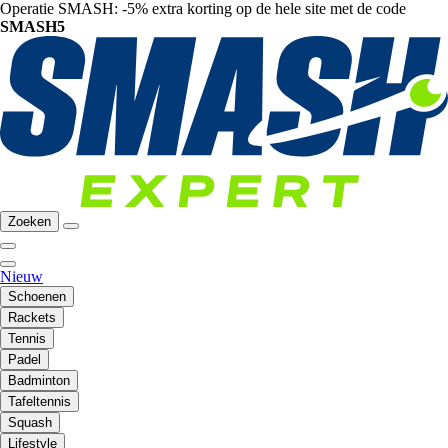
Operatie SMASH: -5% extra korting op de hele site met de code
SMASH5
Zoeken
Nieuw
Schoenen
Rackets
Tennis
Padel
Badminton
Tafeltennis
Squash
Lifestyle