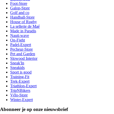
Foot-Store
Galop-Store
Golf and co
Handball-Store
House of Rugby
La sellerie de Maé
Made in Paradis
Nauti-wave
On-Fight
Padel-Expert
Pecheur-Store
Pet and Garden
Slowood Interior
Sneak'In
Sneakids
Sport is good
Training-Fit
Trek-Expert
Triathlon-Expert
TripNBikers
Vélo-Store
Winter-Expert
Abonneer je op onze nieuwsbrief