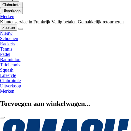
Clubruimte
Uitverkoop
Merken
Klantenservice in Frankrijk
Veilig betalen
Gemakkelijk retourneren
Zoeken
Nieuw
Schoenen
Rackets
Tennis
Padel
Badminton
Tafeltennis
Squash
Lifestyle
Clubruimte
Uitverkoop
Merken
Toevoegen aan winkelwagen...