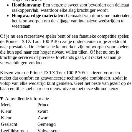
Hoofdomvang:
Een vergrote sweet spot bevordert een delicaat
raakoppervlak, waardoor elke slag krachtiger wordt.
Hoogwaardige materialen:
Gemaakt van duurzame materialen,
het is ontworpen om de slijtage van intensieve wedstrijden te
weerstaan.
Of je nu een recreatieve speler bent of een fanatieke competitie speler,
de Prince TXTZ Tour 100 P 305 zal je ondersteunen in je zoektocht
naar prestaties. De technische kenmerken zijn ontworpen voor spelers
die hun spel naar een hoger niveau willen tillen. Of het nu om je
krachtige services of precieze forehands gaat, dit racket zal aan je
verwachtingen voldoen.
Kiezen voor de Prince TXTZ Tour 100 P 305 is kiezen voor een
racket dat comfort en geavanceerde technologie combineert, zodat je
volop van elke wedstrijd kunt genieten. Geef het beste van jezelf op de
baan en til je spel naar een nieuw niveau met deze slimme keuze.
Aanvullende informatie
Merk
Prince
Kleur
zwart
Kleur
Zwart
Geslacht
Gemengd
Leeftijdsgroep
Volwassene