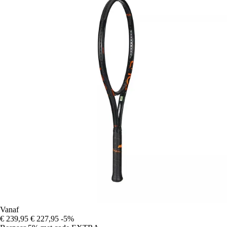
Vanaf
€ 239,95
€ 227,95
-5%