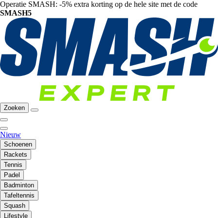
Operatie SMASH: -5% extra korting op de hele site met de code
SMASH5
Zoeken
Nieuw
Schoenen
Rackets
Tennis
Padel
Badminton
Tafeltennis
Squash
Lifestyle