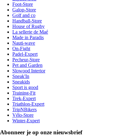
Foot-Store
Galop-Store
Golf and co
Handball-Store
House of Rugby
La sellerie de Maé
Made in Paradis
Nauti-wave
On-Fight
Padel-Expert
Pecheur-Store
Pet and Garden
Slowood Interior
Sneak'In
Sneakids
Sport is good
Training-Fit
Trek-Expert
Triathlon-Expert
TripNBikers
Vélo-Store
Winter-Expert
Abonneer je op onze nieuwsbrief