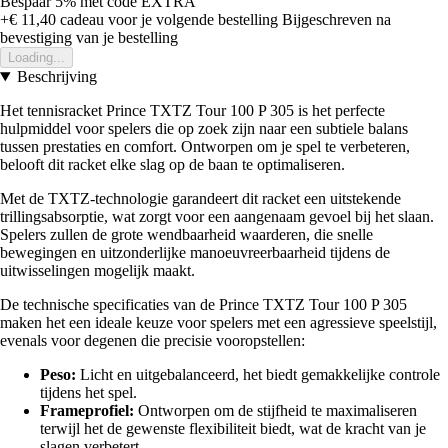
Bespaar 5%
met code
EXTRA
+€ 11,40
cadeau voor je volgende bestelling
Bijgeschreven na
bevestiging van je bestelling
Loading...
Beschrijving
Het tennisracket Prince TXTZ Tour 100 P 305 is het perfecte
hulpmiddel voor spelers die op zoek zijn naar een subtiele balans
tussen prestaties en comfort. Ontworpen om je spel te verbeteren,
belooft dit racket elke slag op de baan te optimaliseren.
Met de TXTZ-technologie garandeert dit racket een uitstekende
trillingsabsorptie, wat zorgt voor een aangenaam gevoel bij het slaan.
Spelers zullen de grote wendbaarheid waarderen, die snelle
bewegingen en uitzonderlijke manoeuvreerbaarheid tijdens de
uitwisselingen mogelijk maakt.
De technische specificaties van de Prince TXTZ Tour 100 P 305
maken het een ideale keuze voor spelers met een agressieve speelstijl,
evenals voor degenen die precisie vooropstellen:
Peso:
Licht en uitgebalanceerd, het biedt gemakkelijke controle
tijdens het spel.
Frameprofiel:
Ontworpen om de stijfheid te maximaliseren
terwijl het de gewenste flexibiliteit biedt, wat de kracht van je
slagen verbetert.