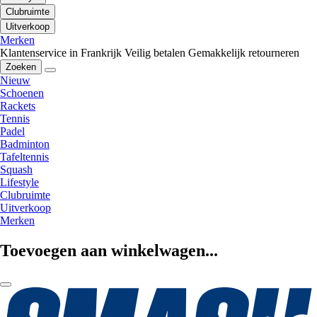
Clubruimte
Uitverkoop
Merken
Klantenservice in Frankrijk
Veilig betalen
Gemakkelijk retourneren
Zoeken
Nieuw
Schoenen
Rackets
Tennis
Padel
Badminton
Tafeltennis
Squash
Lifestyle
Clubruimte
Uitverkoop
Merken
Toevoegen aan winkelwagen...