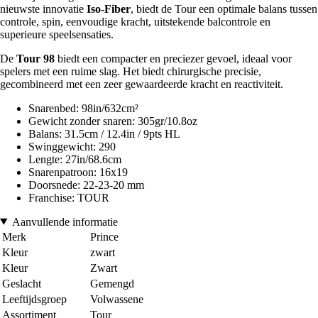
nieuwste innovatie
Iso-Fiber
, biedt de Tour een optimale balans tussen
controle, spin, eenvoudige kracht, uitstekende balcontrole en
superieure speelsensaties.
De
Tour 98
biedt een compacter en preciezer gevoel, ideaal voor
spelers met een ruime slag. Het biedt chirurgische precisie,
gecombineerd met een zeer gewaardeerde kracht en reactiviteit.
Snarenbed: 98in/632cm²
Gewicht zonder snaren: 305gr/10.8oz
Balans: 31.5cm / 12.4in / 9pts HL
Swinggewicht: 290
Lengte: 27in/68.6cm
Snarenpatroon: 16x19
Doorsnede: 22-23-20 mm
Franchise: TOUR
Aanvullende informatie
Merk
Prince
Kleur
zwart
Kleur
Zwart
Geslacht
Gemengd
Leeftijdsgroep
Volwassene
Assortiment
Tour