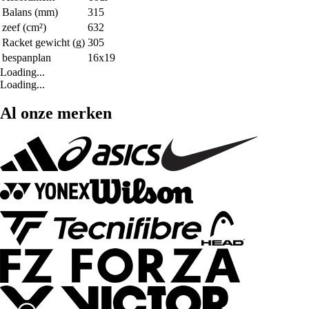
Balans (mm)
315
zeef (cm²)
632
Racket gewicht (g)
305
bespanplan
16x19
Loading...
Loading...
Al onze merken