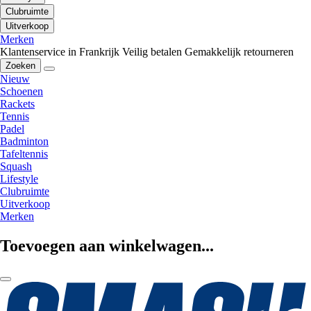
Clubruimte
Uitverkoop
Merken
Klantenservice in Frankrijk
Veilig betalen
Gemakkelijk retourneren
Zoeken
Nieuw
Schoenen
Rackets
Tennis
Padel
Badminton
Tafeltennis
Squash
Lifestyle
Clubruimte
Uitverkoop
Merken
Toevoegen aan winkelwagen...