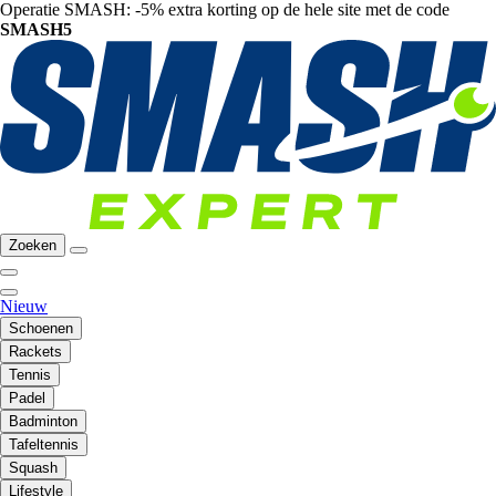
Operatie SMASH: -5% extra korting op de hele site met de code
SMASH5
Zoeken
Nieuw
Schoenen
Rackets
Tennis
Padel
Badminton
Tafeltennis
Squash
Lifestyle