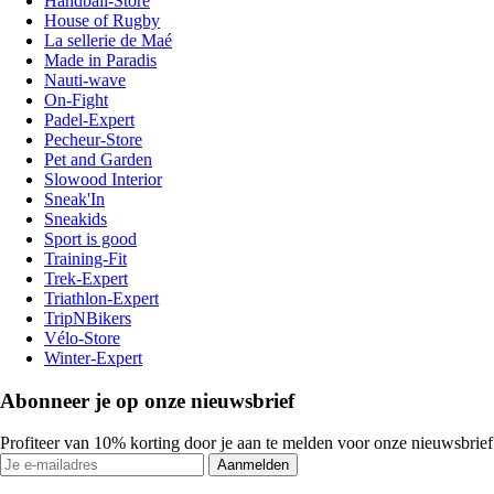
Handball-Store
House of Rugby
La sellerie de Maé
Made in Paradis
Nauti-wave
On-Fight
Padel-Expert
Pecheur-Store
Pet and Garden
Slowood Interior
Sneak'In
Sneakids
Sport is good
Training-Fit
Trek-Expert
Triathlon-Expert
TripNBikers
Vélo-Store
Winter-Expert
Abonneer je op onze nieuwsbrief
Profiteer van 10% korting door je aan te melden voor onze nieuwsbrief
Aanmelden