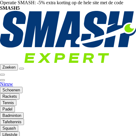
Operatie SMASH: -5% extra korting op de hele site met de code
SMASH5
Zoeken
Nieuw
Schoenen
Rackets
Tennis
Padel
Badminton
Tafeltennis
Squash
Lifestyle