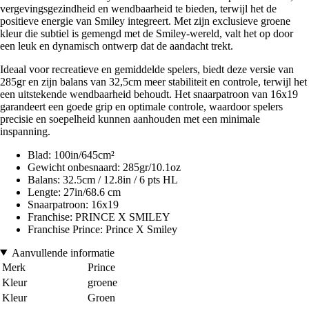
vergevingsgezindheid en wendbaarheid te bieden, terwijl het de
positieve energie van Smiley integreert. Met zijn exclusieve groene
kleur die subtiel is gemengd met de Smiley-wereld, valt het op door
een leuk en dynamisch ontwerp dat de aandacht trekt.
Ideaal voor recreatieve en gemiddelde spelers, biedt deze versie van
285gr en zijn balans van 32,5cm meer stabiliteit en controle, terwijl het
een uitstekende wendbaarheid behoudt. Het snaarpatroon van 16x19
garandeert een goede grip en optimale controle, waardoor spelers
precisie en soepelheid kunnen aanhouden met een minimale
inspanning.
Blad: 100in/645cm²
Gewicht onbesnaard: 285gr/10.1oz
Balans: 32.5cm / 12.8in / 6 pts HL
Lengte: 27in/68.6 cm
Snaarpatroon: 16x19
Franchise: PRINCE X SMILEY
Franchise Prince: Prince X Smiley
Aanvullende informatie
Merk
Prince
Kleur
groene
Kleur
Groen