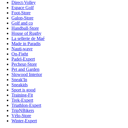
Direct-Volley
Espace Golf
Foot-Store
Galop-Store
Golf and co
Handball-Store
House of Rugby
La sellerie de Maé
Made in Paradis
Nauti-wave
On-Fight
Padel-Expert
Pecheur-Store
Pet and Garden
Slowood Interior
Sneak'In
Sneakids
Sport is good
Training-Fit
Trek-Expert
Triathlon-Expert
TripNBikers
Vélo-Store
Winter-Expert