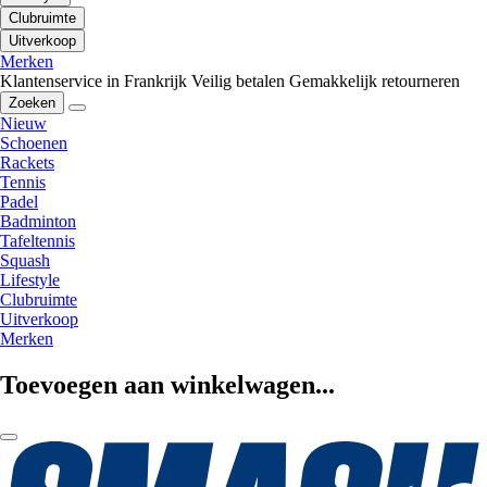
Clubruimte
Uitverkoop
Merken
Klantenservice in Frankrijk
Veilig betalen
Gemakkelijk retourneren
Zoeken
Nieuw
Schoenen
Rackets
Tennis
Padel
Badminton
Tafeltennis
Squash
Lifestyle
Clubruimte
Uitverkoop
Merken
Toevoegen aan winkelwagen...