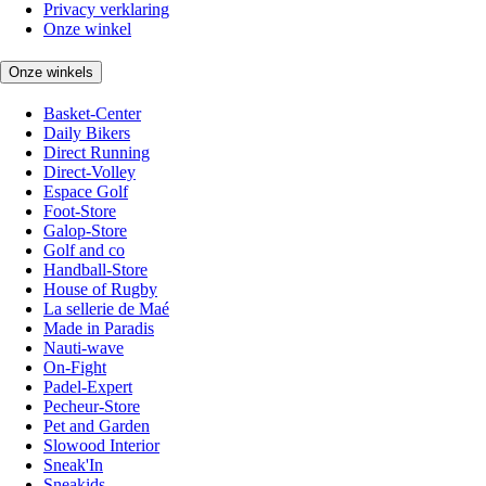
Privacy verklaring
Onze winkel
Onze winkels
Basket-Center
Daily Bikers
Direct Running
Direct-Volley
Espace Golf
Foot-Store
Galop-Store
Golf and co
Handball-Store
House of Rugby
La sellerie de Maé
Made in Paradis
Nauti-wave
On-Fight
Padel-Expert
Pecheur-Store
Pet and Garden
Slowood Interior
Sneak'In
Sneakids