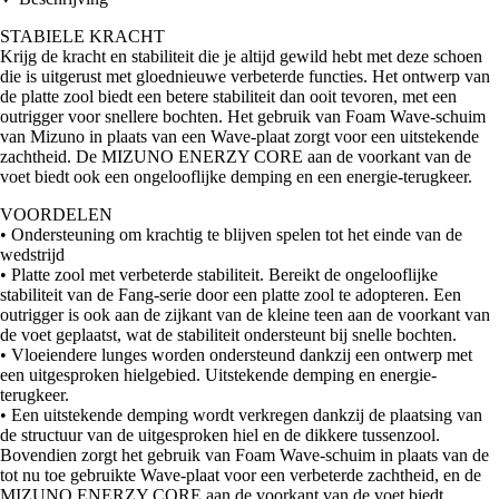
STABIELE KRACHT
Krijg de kracht en stabiliteit die je altijd gewild hebt met deze schoen
die is uitgerust met gloednieuwe verbeterde functies. Het ontwerp van
de platte zool biedt een betere stabiliteit dan ooit tevoren, met een
outrigger voor snellere bochten. Het gebruik van Foam Wave-schuim
van Mizuno in plaats van een Wave-plaat zorgt voor een uitstekende
zachtheid. De MIZUNO ENERZY CORE aan de voorkant van de
voet biedt ook een ongelooflijke demping en een energie-terugkeer.
VOORDELEN
• Ondersteuning om krachtig te blijven spelen tot het einde van de
wedstrijd
• Platte zool met verbeterde stabiliteit. Bereikt de ongelooflijke
stabiliteit van de Fang-serie door een platte zool te adopteren. Een
outrigger is ook aan de zijkant van de kleine teen aan de voorkant van
de voet geplaatst, wat de stabiliteit ondersteunt bij snelle bochten.
• Vloeiendere lunges worden ondersteund dankzij een ontwerp met
een uitgesproken hielgebied. Uitstekende demping en energie-
terugkeer.
• Een uitstekende demping wordt verkregen dankzij de plaatsing van
de structuur van de uitgesproken hiel en de dikkere tussenzool.
Bovendien zorgt het gebruik van Foam Wave-schuim in plaats van de
tot nu toe gebruikte Wave-plaat voor een verbeterde zachtheid, en de
MIZUNO ENERZY CORE aan de voorkant van de voet biedt