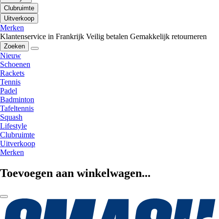
Clubruimte
Uitverkoop
Merken
Klantenservice in Frankrijk
Veilig betalen
Gemakkelijk retourneren
Zoeken
Nieuw
Schoenen
Rackets
Tennis
Padel
Badminton
Tafeltennis
Squash
Lifestyle
Clubruimte
Uitverkoop
Merken
Toevoegen aan winkelwagen...