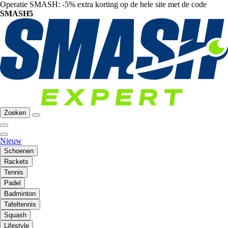
Operatie SMASH: -5% extra korting op de hele site met de code
SMASH5
Zoeken
Nieuw
Schoenen
Rackets
Tennis
Padel
Badminton
Tafeltennis
Squash
Lifestyle