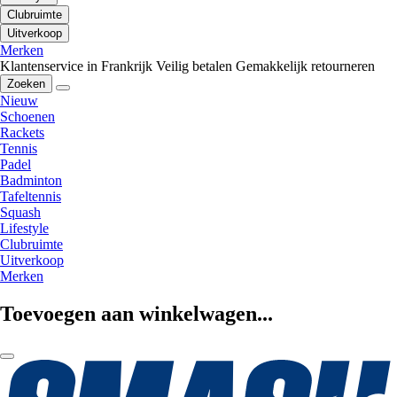
Clubruimte
Uitverkoop
Merken
Klantenservice in Frankrijk
Veilig betalen
Gemakkelijk retourneren
Zoeken
Nieuw
Schoenen
Rackets
Tennis
Padel
Badminton
Tafeltennis
Squash
Lifestyle
Clubruimte
Uitverkoop
Merken
Toevoegen aan winkelwagen...