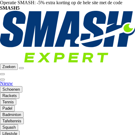
Operatie SMASH: -5% extra korting op de hele site met de code
SMASH5
Zoeken
Nieuw
Schoenen
Rackets
Tennis
Padel
Badminton
Tafeltennis
Squash
Lifestyle