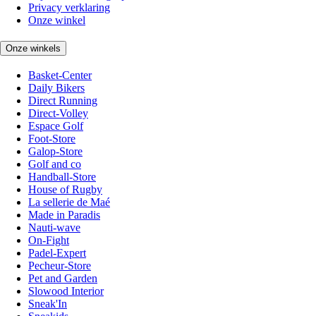
Privacy verklaring
Onze winkel
Onze winkels
Basket-Center
Daily Bikers
Direct Running
Direct-Volley
Espace Golf
Foot-Store
Galop-Store
Golf and co
Handball-Store
House of Rugby
La sellerie de Maé
Made in Paradis
Nauti-wave
On-Fight
Padel-Expert
Pecheur-Store
Pet and Garden
Slowood Interior
Sneak'In