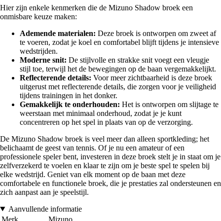
Hier zijn enkele kenmerken die de Mizuno Shadow broek een
onmisbare keuze maken:
Ademende materialen:
Deze broek is ontworpen om zweet af
te voeren, zodat je koel en comfortabel blijft tijdens je intensieve
wedstrijden.
Moderne snit:
De stijlvolle en strakke snit voegt een vleugje
stijl toe, terwijl het de bewegingen op de baan vergemakkelijkt.
Reflecterende details:
Voor meer zichtbaarheid is deze broek
uitgerust met reflecterende details, die zorgen voor je veiligheid
tijdens trainingen in het donker.
Gemakkelijk te onderhouden:
Het is ontworpen om slijtage te
weerstaan met minimaal onderhoud, zodat je je kunt
concentreren op het spel in plaats van op de verzorging.
De Mizuno Shadow broek is veel meer dan alleen sportkleding; het
belichaamt de geest van tennis. Of je nu een amateur of een
professionele speler bent, investeren in deze broek stelt je in staat om je
zelfverzekerd te voelen en klaar te zijn om je beste spel te spelen bij
elke wedstrijd. Geniet van elk moment op de baan met deze
comfortabele en functionele broek, die je prestaties zal ondersteunen en
zich aanpast aan je speelstijl.
Aanvullende informatie
Merk
Mizuno