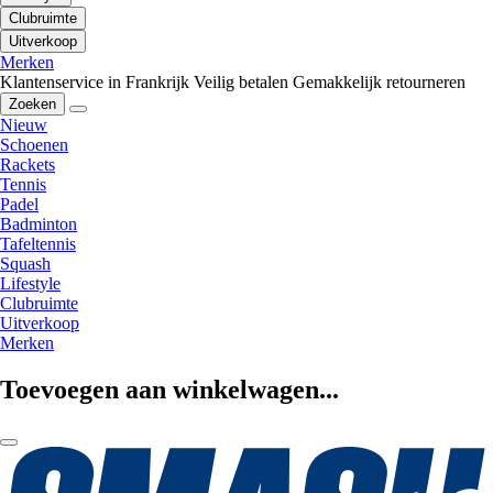
Clubruimte
Uitverkoop
Merken
Klantenservice in Frankrijk
Veilig betalen
Gemakkelijk retourneren
Zoeken
Nieuw
Schoenen
Rackets
Tennis
Padel
Badminton
Tafeltennis
Squash
Lifestyle
Clubruimte
Uitverkoop
Merken
Toevoegen aan winkelwagen...