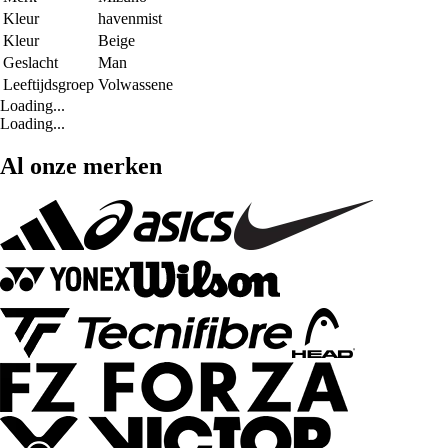
Kleur
havenmist
Kleur
Beige
Geslacht
Man
Leeftijdsgroep
Volwassene
Loading...
Loading...
Al onze merken