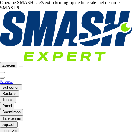
Operatie SMASH: -5% extra korting op de hele site met de code
SMASH5
Zoeken
Nieuw
Schoenen
Rackets
Tennis
Padel
Badminton
Tafeltennis
Squash
Lifestyle