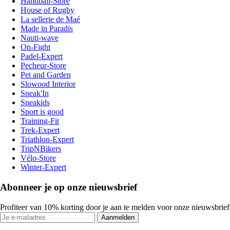
Handball-Store
House of Rugby
La sellerie de Maé
Made in Paradis
Nauti-wave
On-Fight
Padel-Expert
Pecheur-Store
Pet and Garden
Slowood Interior
Sneak'In
Sneakids
Sport is good
Training-Fit
Trek-Expert
Triathlon-Expert
TripNBikers
Vélo-Store
Winter-Expert
Abonneer je op onze nieuwsbrief
Profiteer van 10% korting door je aan te melden voor onze nieuwsbrief
Aanmelden