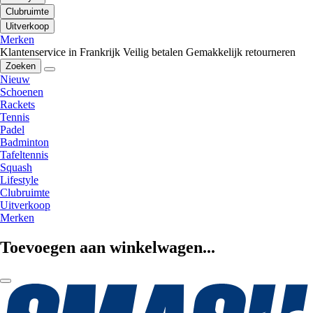
Clubruimte
Uitverkoop
Merken
Klantenservice in Frankrijk
Veilig betalen
Gemakkelijk retourneren
Zoeken
Nieuw
Schoenen
Rackets
Tennis
Padel
Badminton
Tafeltennis
Squash
Lifestyle
Clubruimte
Uitverkoop
Merken
Toevoegen aan winkelwagen...