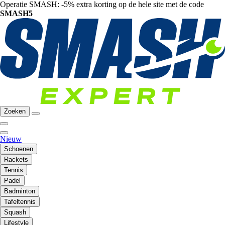
Operatie SMASH: -5% extra korting op de hele site met de code
SMASH5
Zoeken
Nieuw
Schoenen
Rackets
Tennis
Padel
Badminton
Tafeltennis
Squash
Lifestyle