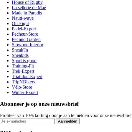
House of Rugby
La sellerie de Maé
Made in Paradis
Nauti-wave
On-Fight
Padel-Expert
Pecheur-Store
Pet and Garden
Slowood Interior
Sneak'In
Sneakids
Sport is good
Training-Fit
Trek-Expert
Triathlon-Expert
TripNBikers
Vélo-Store
Winter-Expert
Abonneer je op onze nieuwsbrief
Profiteer van 10% korting door je aan te melden voor onze nieuwsbrief
Aanmelden