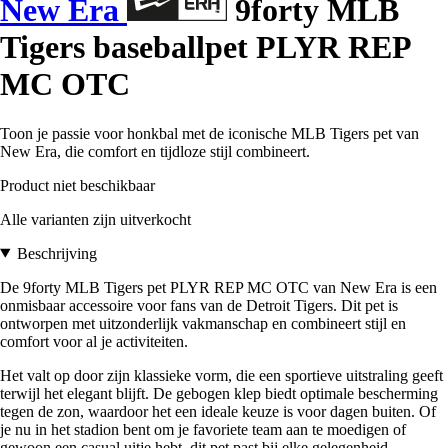
New Era
9forty MLB
Tigers baseballpet PLYR REP
MC OTC
Toon je passie voor honkbal met de iconische MLB Tigers pet van
New Era, die comfort en tijdloze stijl combineert.
Product niet beschikbaar
Alle varianten zijn uitverkocht
Beschrijving
De 9forty MLB Tigers pet PLYR REP MC OTC van New Era is een
onmisbaar accessoire voor fans van de Detroit Tigers. Dit pet is
ontworpen met uitzonderlijk vakmanschap en combineert stijl en
comfort voor al je activiteiten.
Het valt op door zijn klassieke vorm, die een sportieve uitstraling geeft
terwijl het elegant blijft. De gebogen klep biedt optimale bescherming
tegen de zon, waardoor het een ideale keuze is voor dagen buiten. Of
je nu in het stadion bent om je favoriete team aan te moedigen of
gewoon een casual uitje hebt, dit pet past bij elke gelegenheid.