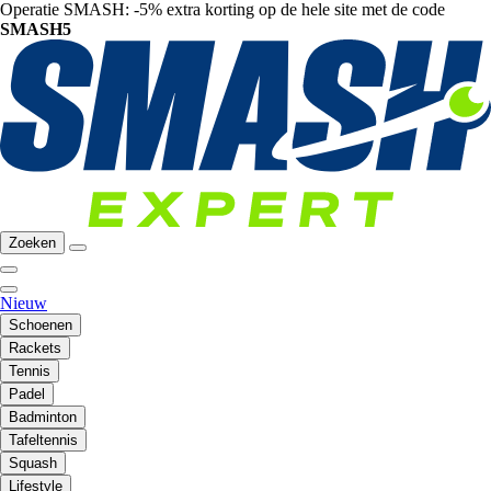
Operatie SMASH: -5% extra korting op de hele site met de code
SMASH5
Zoeken
Nieuw
Schoenen
Rackets
Tennis
Padel
Badminton
Tafeltennis
Squash
Lifestyle