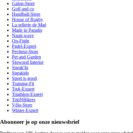
Galop-Store
Golf and co
Handball-Store
House of Rugby
La sellerie de Maé
Made in Paradis
Nauti-wave
On-Fight
Padel-Expert
Pecheur-Store
Pet and Garden
Slowood Interior
Sneak'In
Sneakids
Sport is good
Training-Fit
Trek-Expert
Triathlon-Expert
TripNBikers
Vélo-Store
Winter-Expert
Abonneer je op onze nieuwsbrief