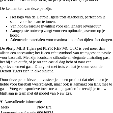
De kenmerken van deze pet zijn:
Het logo van de Detroit Tigers trots afgebeeld, perfect om je
steun voor het team te tonen.
Van hoogwaardige kwaliteit voor een langere levensduur.
Aangepaste ontwerp zorgt voor een optimale pasvorm op je
hoofd.
Ademende materialen voor maximaal comfort tijdens het dragen.
De 9forty MLB Tigers pet PLYR REP MC OTC is veel meer dan
alleen een accessoire; het is een echt symbool van teamgeest en passie
voor baseball. Met zijn iconische silhoutte en elegante uitstraling past
het bij elke outfit, of je nu een casual dag hebt of naar een
sportevenement gaat. Draag het met trots en laat je steun voor de
Detroit Tigers zien in elke situatie.
Door deze pet te kiezen, investeer je in een product dat niet alleen je
liefde voor baseball weerspiegelt, maar ook is gemaakt om lang mee te
gaan. Voeg een sportieve toets toe aan je garderobe terwijl je trouw
blijft aan je team met dit model van New Era.
Aanvullende informatie
Merk
New Era
Leveranciersreferentie
60646834