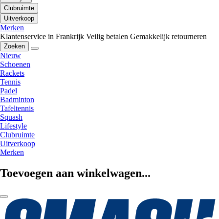
Clubruimte
Uitverkoop
Merken
Klantenservice in Frankrijk
Veilig betalen
Gemakkelijk retourneren
Zoeken
Nieuw
Schoenen
Rackets
Tennis
Padel
Badminton
Tafeltennis
Squash
Lifestyle
Clubruimte
Uitverkoop
Merken
Toevoegen aan winkelwagen...