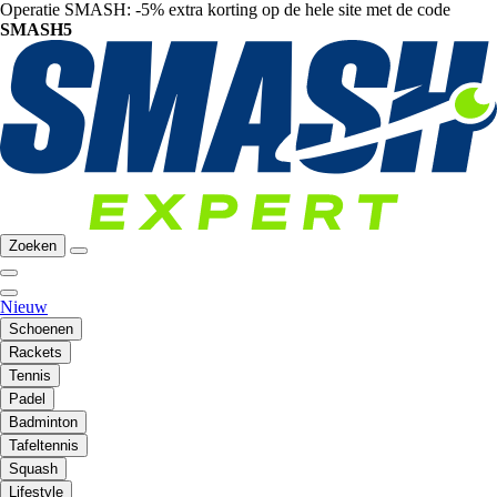
Operatie SMASH: -5% extra korting op de hele site met de code
SMASH5
Zoeken
Nieuw
Schoenen
Rackets
Tennis
Padel
Badminton
Tafeltennis
Squash
Lifestyle