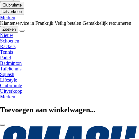
Clubruimte
Uitverkoop
Merken
Klantenservice in Frankrijk
Veilig betalen
Gemakkelijk retourneren
Zoeken
Nieuw
Schoenen
Rackets
Tennis
Padel
Badminton
Tafeltennis
Squash
Lifestyle
Clubruimte
Uitverkoop
Merken
Toevoegen aan winkelwagen...