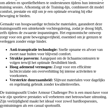
om atleten en sportliefhebbers te ondersteunen tijdens hun intensieve
training sessies. Afkomstig uit de Training-lijn, combineert dit model
comfort, prestatie en stijl om je een optimale ervaring bij elke
beweging te bieden.
Gemaakt van hoogwaardige technische materialen, garandeert deze
trainingsoutfit een uitstekende vochtregulering, zodat je droog blijft,
zelfs tijdens de zwaarste inspanningen. Het ergonomische ontwerp
zorgt voor een grote bewegingsvrijheid, essentieel om je grenzen te
verleggen zonder enige hinder.
Anti-transpiratie technologie:
Snelle opname en afvoer van
zweet naar buiten voor blijvend comfort.
Strakke pasvorm:
Aangepast om de lichaamscontouren te
volgen terwijl het optimale flexibiliteit biedt.
Hoog ademend vermogen:
Zorgt voor een efficiënte
luchtcirculatie om oververhitting bij intense activiteiten te
voorkomen.
Versterkte duurzaamheid:
Slijtvast materialen voor dagelijks
en regelmatig gebruik zonder kwaliteitsverlies.
De trainingsoutfit Under Armour Challenger Pro is een must-have voor
wie zijn sportieve prestaties wil verbeteren met betrouwbare uitrusting.
Zijn veelzijdigheid maakt het ideaal voor zowel hardloopsessies,
gymtrainingen als een casual sportoutfit.