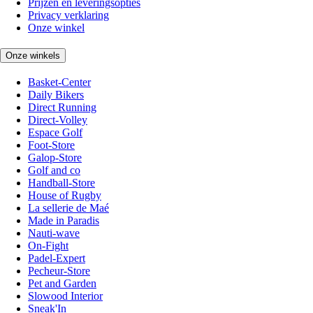
Prijzen en leveringsopties
Privacy verklaring
Onze winkel
Onze winkels
Basket-Center
Daily Bikers
Direct Running
Direct-Volley
Espace Golf
Foot-Store
Galop-Store
Golf and co
Handball-Store
House of Rugby
La sellerie de Maé
Made in Paradis
Nauti-wave
On-Fight
Padel-Expert
Pecheur-Store
Pet and Garden
Slowood Interior
Sneak'In