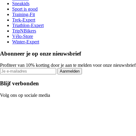
Sneakids
Sport is good
Training-Fit
Trek-Expert
Triathlon-Expert
TripNBikers
Vélo-Store
Winter-Expert
Abonneer je op onze nieuwsbrief
Profiteer van 10% korting door je aan te melden voor onze nieuwsbrief
Aanmelden
Blijf verbonden
Volg ons op sociale media