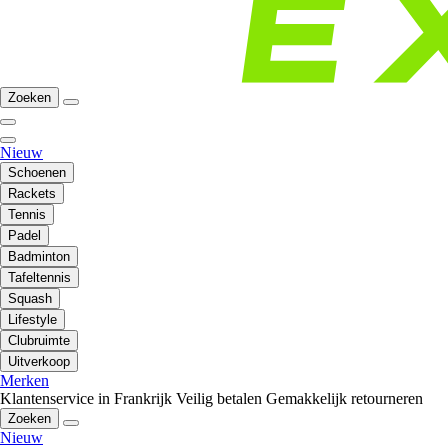
Zoeken
Nieuw
Schoenen
Rackets
Tennis
Padel
Badminton
Tafeltennis
Squash
Lifestyle
Clubruimte
Uitverkoop
Merken
Klantenservice in Frankrijk
Veilig betalen
Gemakkelijk retourneren
Zoeken
Nieuw