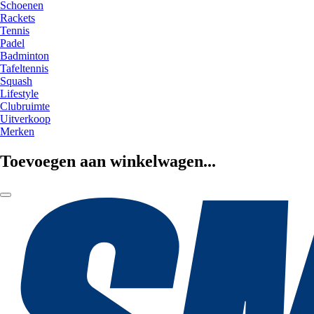
Schoenen
Rackets
Tennis
Padel
Badminton
Tafeltennis
Squash
Lifestyle
Clubruimte
Uitverkoop
Merken
Toevoegen aan winkelwagen...