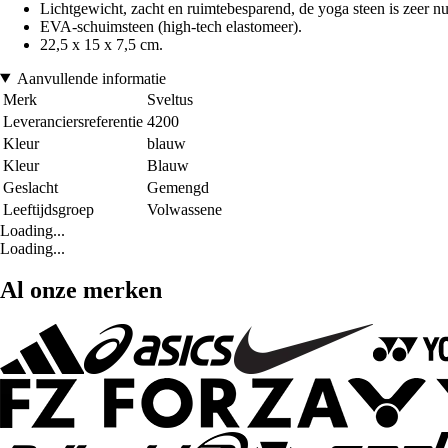
Lichtgewicht, zacht en ruimtebesparend, de yoga steen is zeer 
EVA-schuimsteen (high-tech elastomeer).
22,5 x 15 x 7,5 cm.
Aanvullende informatie
Merk
Sveltus
Leveranciersreferentie
4200
Kleur
blauw
Kleur
Blauw
Geslacht
Gemengd
Leeftijdsgroep
Volwassene
Loading...
Loading...
Al onze merken