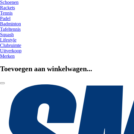
Schoenen
Rackets
Tennis
Padel
Badminton
Tafeltennis
Squash
Lifestyle
Clubruimte
Uitverkoop
Merken
Toevoegen aan winkelwagen...