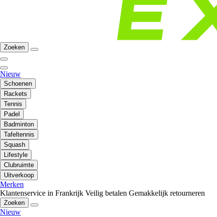
Zoeken
Nieuw
Schoenen
Rackets
Tennis
Padel
Badminton
Tafeltennis
Squash
Lifestyle
Clubruimte
Uitverkoop
Merken
Klantenservice in Frankrijk
Veilig betalen
Gemakkelijk retourneren
Zoeken
Nieuw