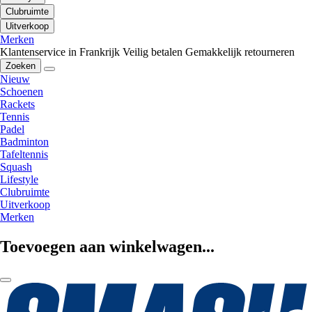
Clubruimte
Uitverkoop
Merken
Klantenservice in Frankrijk
Veilig betalen
Gemakkelijk retourneren
Zoeken
Nieuw
Schoenen
Rackets
Tennis
Padel
Badminton
Tafeltennis
Squash
Lifestyle
Clubruimte
Uitverkoop
Merken
Toevoegen aan winkelwagen...