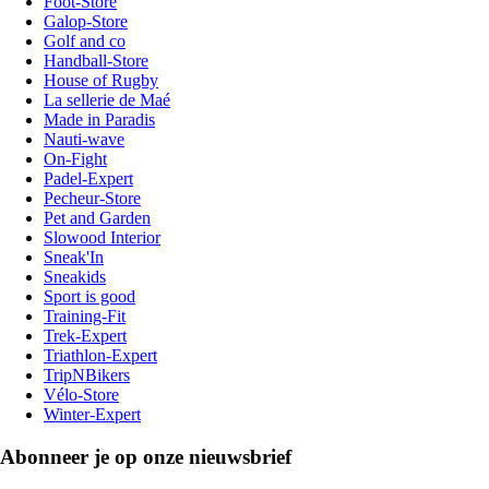
Foot-Store
Galop-Store
Golf and co
Handball-Store
House of Rugby
La sellerie de Maé
Made in Paradis
Nauti-wave
On-Fight
Padel-Expert
Pecheur-Store
Pet and Garden
Slowood Interior
Sneak'In
Sneakids
Sport is good
Training-Fit
Trek-Expert
Triathlon-Expert
TripNBikers
Vélo-Store
Winter-Expert
Abonneer je op onze nieuwsbrief