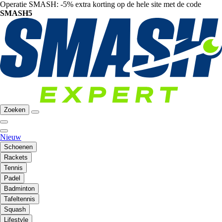
Operatie SMASH: -5% extra korting op de hele site met de code
SMASH5
Zoeken
Nieuw
Schoenen
Rackets
Tennis
Padel
Badminton
Tafeltennis
Squash
Lifestyle