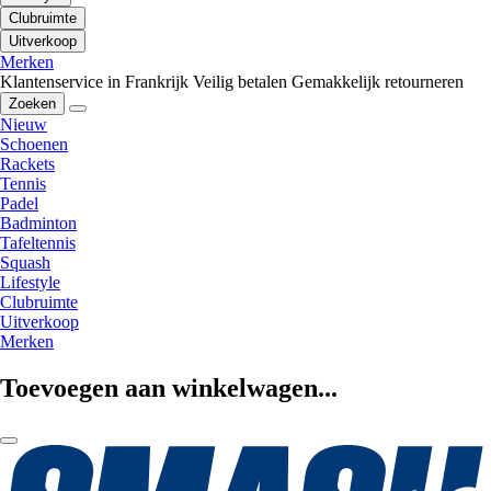
Clubruimte
Uitverkoop
Merken
Klantenservice in Frankrijk
Veilig betalen
Gemakkelijk retourneren
Zoeken
Nieuw
Schoenen
Rackets
Tennis
Padel
Badminton
Tafeltennis
Squash
Lifestyle
Clubruimte
Uitverkoop
Merken
Toevoegen aan winkelwagen...