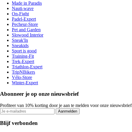
Made in Paradis
Nauti-wave
On-Fight
Padel-Expert
Pecheur-Store
Pet and Garden
Slowood Interior
Sneak'In
Sneakids
Sport is good
Training-Fit
Trek-Expert
Triathlon-Expert
TripNBikers
Vélo-Store
Winter-Expert
Abonneer je op onze nieuwsbrief
Profiteer van 10% korting door je aan te melden voor onze nieuwsbrief
Aanmelden
Blijf verbonden