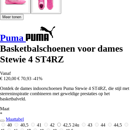
Meer tonen
Puma
Basketbalschoenen voor dames
Stewie 4 ST4RZ
Vanaf
€ 120,00
€ 70,93
-41%
Ontdek de dames indoorschoenen Puma Stewie 4 ST4RZ, die stijl met
sterreninspiratie combineren met geweldige prestaties op het
basketbalveld.
Maat
*
Maattabel
40
40,5
41
42
42,5
24u
43
44
44,5