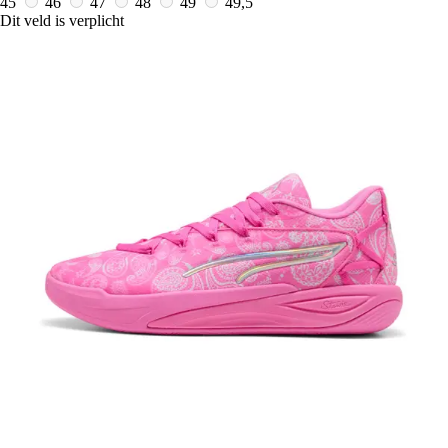
45
46
47
48
49
49,5
Dit veld is verplicht