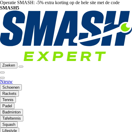
Operatie SMASH: -5% extra korting op de hele site met de code
SMASH5
Zoeken
Nieuw
Schoenen
Rackets
Tennis
Padel
Badminton
Tafeltennis
Squash
Lifestyle