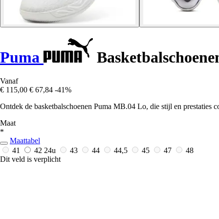
Puma
Basketbalschoene
Vanaf
€ 115,00
€ 67,84
-41%
Ontdek de basketbalschoenen Puma MB.04 Lo, die stijl en prestaties co
Maat
*
Maattabel
41
42
24u
43
44
44,5
45
47
48
Dit veld is verplicht