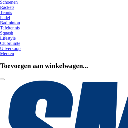
Schoenen
Rackets
Tennis
Padel
Badminton
Tafeltennis
Squash
Lifestyle
Clubruimte
Uitverkoop
Merken
Toevoegen aan winkelwagen...