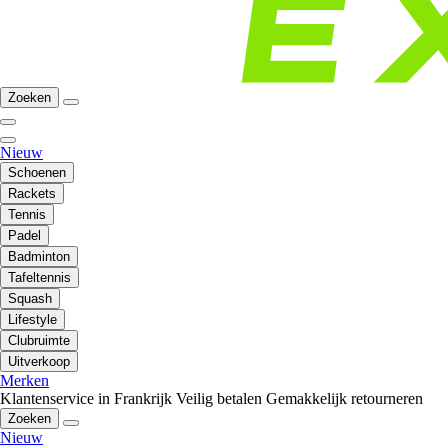
Zoeken
Nieuw
Schoenen
Rackets
Tennis
Padel
Badminton
Tafeltennis
Squash
Lifestyle
Clubruimte
Uitverkoop
Merken
Klantenservice in Frankrijk
Veilig betalen
Gemakkelijk retourneren
Zoeken
Nieuw