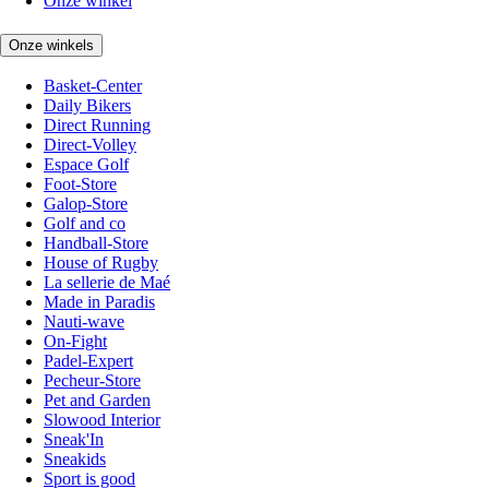
Onze winkel
Onze winkels
Basket-Center
Daily Bikers
Direct Running
Direct-Volley
Espace Golf
Foot-Store
Galop-Store
Golf and co
Handball-Store
House of Rugby
La sellerie de Maé
Made in Paradis
Nauti-wave
On-Fight
Padel-Expert
Pecheur-Store
Pet and Garden
Slowood Interior
Sneak'In
Sneakids
Sport is good