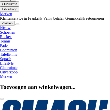
Clubruimte
Uitverkoop
Merken
Klantenservice in Frankrijk
Veilig betalen
Gemakkelijk retourneren
Zoeken
Nieuw
Schoenen
Rackets
Tennis
Padel
Badminton
Tafeltennis
Squash
Lifestyle
Clubruimte
Uitverkoop
Merken
Toevoegen aan winkelwagen...