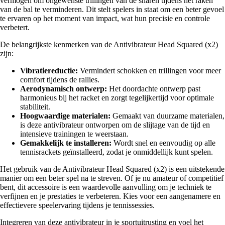
vermogen om ongewenste trillingen van de snaren tijdens het raken
van de bal te verminderen. Dit stelt spelers in staat om een beter gevoel
te ervaren op het moment van impact, wat hun precisie en controle
verbetert.
De belangrijkste kenmerken van de Antivibrateur Head Squared (x2)
zijn:
Vibratiereductie:
Vermindert schokken en trillingen voor meer
comfort tijdens de rallies.
Aerodynamisch ontwerp:
Het doordachte ontwerp past
harmonieus bij het racket en zorgt tegelijkertijd voor optimale
stabiliteit.
Hoogwaardige materialen:
Gemaakt van duurzame materialen,
is deze antivibrateur ontworpen om de slijtage van de tijd en
intensieve trainingen te weerstaan.
Gemakkelijk te installeren:
Wordt snel en eenvoudig op alle
tennisrackets geïnstalleerd, zodat je onmiddellijk kunt spelen.
Het gebruik van de Antivibrateur Head Squared (x2) is een uitstekende
manier om een beter spel na te streven. Of je nu amateur of competitief
bent, dit accessoire is een waardevolle aanvulling om je techniek te
verfijnen en je prestaties te verbeteren. Kies voor een aangenamere en
effectievere speelervaring tijdens je tennissessies.
Integreren van deze antivibrateur in je sportuitrusting en voel het