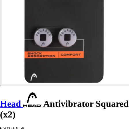
Head
Antivibrator Squared
(x2)
€ 9,00
€ 8,58