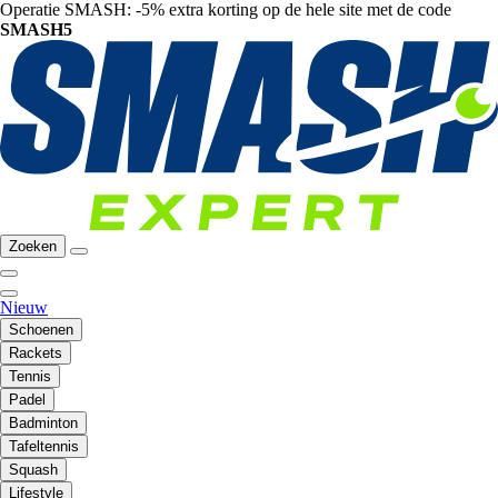
Operatie SMASH: -5% extra korting op de hele site met de code
SMASH5
Zoeken
Nieuw
Schoenen
Rackets
Tennis
Padel
Badminton
Tafeltennis
Squash
Lifestyle