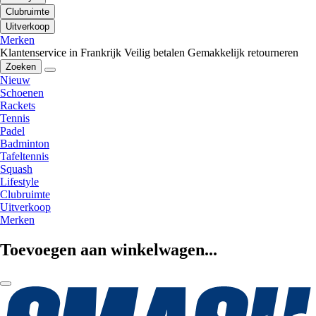
Clubruimte
Uitverkoop
Merken
Klantenservice in Frankrijk
Veilig betalen
Gemakkelijk retourneren
Zoeken
Nieuw
Schoenen
Rackets
Tennis
Padel
Badminton
Tafeltennis
Squash
Lifestyle
Clubruimte
Uitverkoop
Merken
Toevoegen aan winkelwagen...