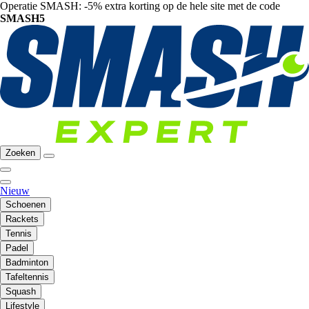
Operatie SMASH: -5% extra korting op de hele site met de code
SMASH5
Zoeken
Nieuw
Schoenen
Rackets
Tennis
Padel
Badminton
Tafeltennis
Squash
Lifestyle