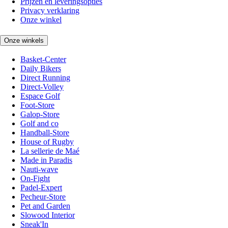
Prijzen en leveringsopties
Privacy verklaring
Onze winkel
Onze winkels
Basket-Center
Daily Bikers
Direct Running
Direct-Volley
Espace Golf
Foot-Store
Galop-Store
Golf and co
Handball-Store
House of Rugby
La sellerie de Maé
Made in Paradis
Nauti-wave
On-Fight
Padel-Expert
Pecheur-Store
Pet and Garden
Slowood Interior
Sneak'In