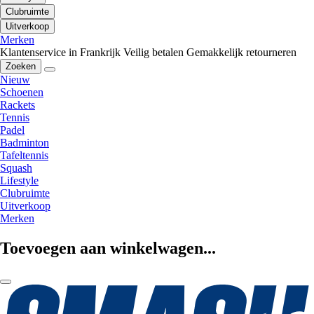
Clubruimte
Uitverkoop
Merken
Klantenservice in Frankrijk
Veilig betalen
Gemakkelijk retourneren
Zoeken
Nieuw
Schoenen
Rackets
Tennis
Padel
Badminton
Tafeltennis
Squash
Lifestyle
Clubruimte
Uitverkoop
Merken
Toevoegen aan winkelwagen...