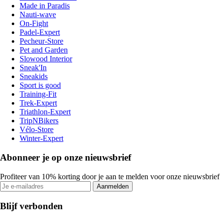
Made in Paradis
Nauti-wave
On-Fight
Padel-Expert
Pecheur-Store
Pet and Garden
Slowood Interior
Sneak'In
Sneakids
Sport is good
Training-Fit
Trek-Expert
Triathlon-Expert
TripNBikers
Vélo-Store
Winter-Expert
Abonneer je op onze nieuwsbrief
Profiteer van 10% korting door je aan te melden voor onze nieuwsbrief
Aanmelden
Blijf verbonden