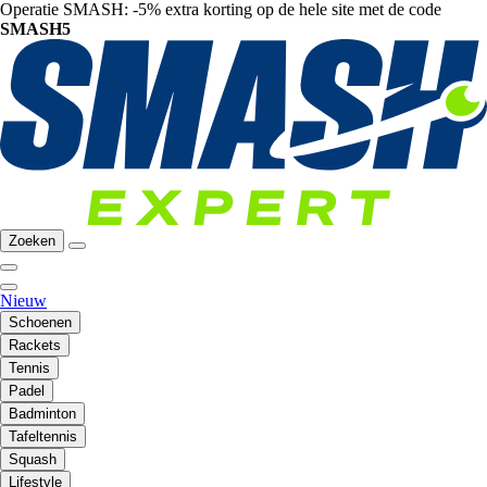
Operatie SMASH: -5% extra korting op de hele site met de code
SMASH5
Zoeken
Nieuw
Schoenen
Rackets
Tennis
Padel
Badminton
Tafeltennis
Squash
Lifestyle