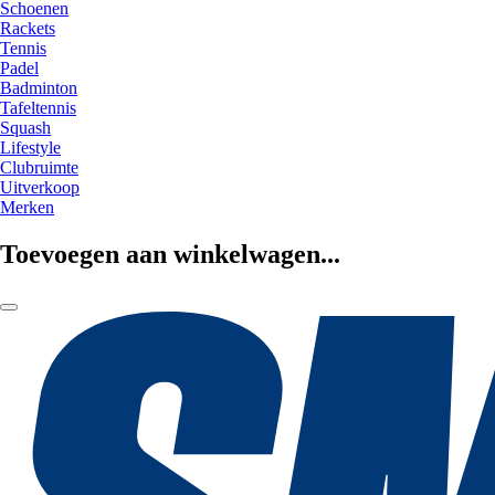
Schoenen
Rackets
Tennis
Padel
Badminton
Tafeltennis
Squash
Lifestyle
Clubruimte
Uitverkoop
Merken
Toevoegen aan winkelwagen...