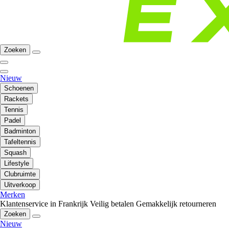
Zoeken
Nieuw
Schoenen
Rackets
Tennis
Padel
Badminton
Tafeltennis
Squash
Lifestyle
Clubruimte
Uitverkoop
Merken
Klantenservice in Frankrijk
Veilig betalen
Gemakkelijk retourneren
Zoeken
Nieuw