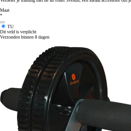
Verbeter je training met de ab roller Sveltus, een ideaal accessoire om j
Maat
*
TU
Dit veld is verplicht
Verzonden binnen 8 dagen