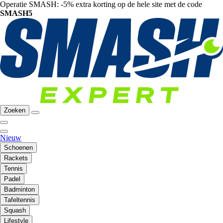
Operatie SMASH: -5% extra korting op de hele site met de code
SMASH5
Zoeken
Nieuw
Schoenen
Rackets
Tennis
Padel
Badminton
Tafeltennis
Squash
Lifestyle