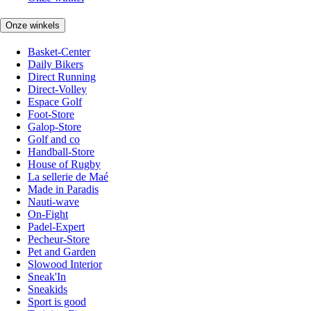
Onze winkels
Basket-Center
Daily Bikers
Direct Running
Direct-Volley
Espace Golf
Foot-Store
Galop-Store
Golf and co
Handball-Store
House of Rugby
La sellerie de Maé
Made in Paradis
Nauti-wave
On-Fight
Padel-Expert
Pecheur-Store
Pet and Garden
Slowood Interior
Sneak'In
Sneakids
Sport is good