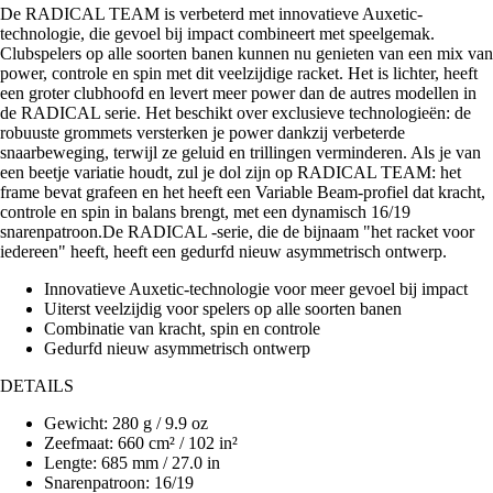
De RADICAL TEAM is verbeterd met innovatieve Auxetic-
technologie, die gevoel bij impact combineert met speelgemak.
Clubspelers op alle soorten banen kunnen nu genieten van een mix van
power, controle en spin met dit veelzijdige racket. Het is lichter, heeft
een groter clubhoofd en levert meer power dan de autres modellen in
de RADICAL serie. Het beschikt over exclusieve technologieën: de
robuuste grommets versterken je power dankzij verbeterde
snaarbeweging, terwijl ze geluid en trillingen verminderen. Als je van
een beetje variatie houdt, zul je dol zijn op RADICAL TEAM: het
frame bevat grafeen en het heeft een Variable Beam-profiel dat kracht,
controle en spin in balans brengt, met een dynamisch 16/19
snarenpatroon.De RADICAL -serie, die de bijnaam "het racket voor
iedereen" heeft, heeft een gedurfd nieuw asymmetrisch ontwerp.
Innovatieve Auxetic-technologie voor meer gevoel bij impact
Uiterst veelzijdig voor spelers op alle soorten banen
Combinatie van kracht, spin en controle
Gedurfd nieuw asymmetrisch ontwerp
DETAILS
Gewicht: 280 g / 9.9 oz
Zeefmaat: 660 cm² / 102 in²
Lengte: 685 mm / 27.0 in
Snarenpatroon: 16/19