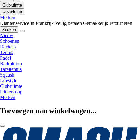
Clubruimte
Uitverkoop
Merken
Klantenservice in Frankrijk
Veilig betalen
Gemakkelijk retourneren
Zoeken
Nieuw
Schoenen
Rackets
Tennis
Padel
Badminton
Tafeltennis
Squash
Lifestyle
Clubruimte
Uitverkoop
Merken
Toevoegen aan winkelwagen...