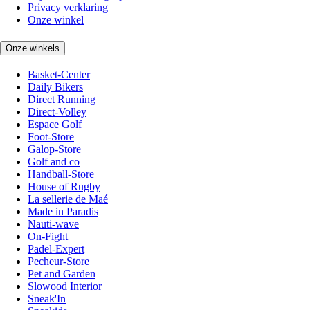
Privacy verklaring
Onze winkel
Onze winkels
Basket-Center
Daily Bikers
Direct Running
Direct-Volley
Espace Golf
Foot-Store
Galop-Store
Golf and co
Handball-Store
House of Rugby
La sellerie de Maé
Made in Paradis
Nauti-wave
On-Fight
Padel-Expert
Pecheur-Store
Pet and Garden
Slowood Interior
Sneak'In