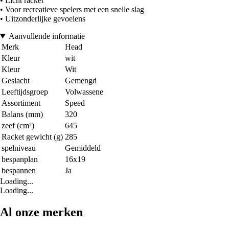
• Licht racket
• Voor recreatieve spelers met een snelle slag
• Uitzonderlijke gevoelens
Aanvullende informatie
Merk
Head
Kleur
wit
Kleur
Wit
Geslacht
Gemengd
Leeftijdsgroep
Volwassene
Assortiment
Speed
Balans (mm)
320
zeef (cm²)
645
Racket gewicht (g)
285
spelniveau
Gemiddeld
bespanplan
16x19
bespannen
Ja
Loading...
Loading...
Al onze merken