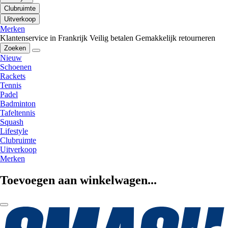
Clubruimte
Uitverkoop
Merken
Klantenservice in Frankrijk
Veilig betalen
Gemakkelijk retourneren
Zoeken
Nieuw
Schoenen
Rackets
Tennis
Padel
Badminton
Tafeltennis
Squash
Lifestyle
Clubruimte
Uitverkoop
Merken
Toevoegen aan winkelwagen...