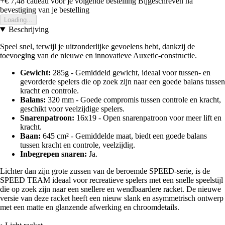
+€ 7,48
cadeau voor je volgende bestelling
Bijgeschreven na
bevestiging van je bestelling
Loading...
Beschrijving
Speel snel, terwijl je uitzonderlijke gevoelens hebt, dankzij de
toevoeging van de nieuwe en innovatieve Auxetic-constructie.
Gewicht:
285g - Gemiddeld gewicht, ideaal voor tussen- en
gevorderde spelers die op zoek zijn naar een goede balans tussen
kracht en controle.
Balans:
320 mm - Goede compromis tussen controle en kracht,
geschikt voor veelzijdige spelers.
Snarenpatroon:
16x19 - Open snarenpatroon voor meer lift en
kracht.
Baan:
645 cm² - Gemiddelde maat, biedt een goede balans
tussen kracht en controle, veelzijdig.
Inbegrepen snaren:
Ja.
Lichter dan zijn grote zussen van de beroemde SPEED-serie, is de
SPEED TEAM ideaal voor recreatieve spelers met een snelle speelstijl
die op zoek zijn naar een snellere en wendbaardere racket. De nieuwe
versie van deze racket heeft een nieuw slank en asymmetrisch ontwerp
met een matte en glanzende afwerking en chroomdetails.