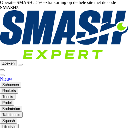
Operatie SMASH: -5% extra korting op de hele site met de code
SMASH5
Zoeken
Nieuw
Schoenen
Rackets
Tennis
Padel
Badminton
Tafeltennis
Squash
Lifestyle