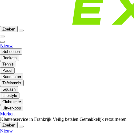
Zoeken
Nieuw
Schoenen
Rackets
Tennis
Padel
Badminton
Tafeltennis
Squash
Lifestyle
Clubruimte
Uitverkoop
Merken
Klantenservice in Frankrijk
Veilig betalen
Gemakkelijk retourneren
Zoeken
Nieuw