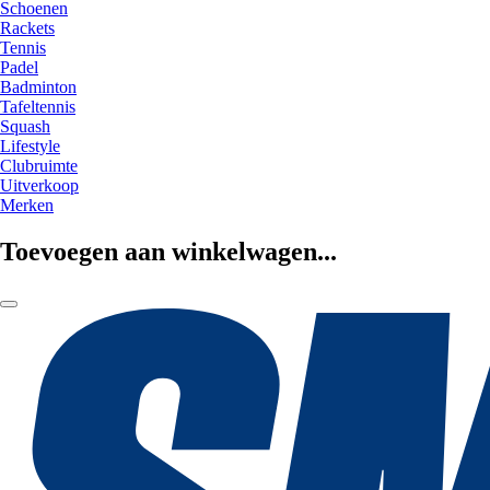
Schoenen
Rackets
Tennis
Padel
Badminton
Tafeltennis
Squash
Lifestyle
Clubruimte
Uitverkoop
Merken
Toevoegen aan winkelwagen...