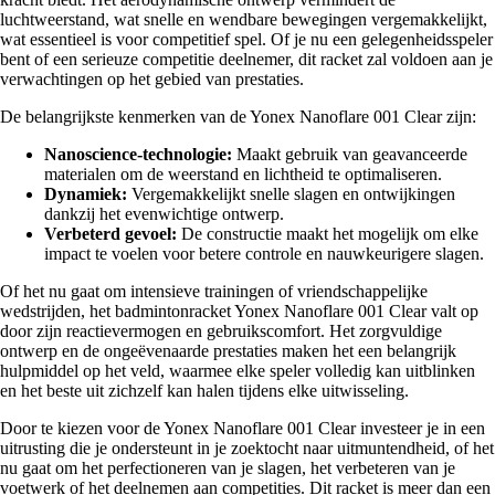
luchtweerstand, wat snelle en wendbare bewegingen vergemakkelijkt,
wat essentieel is voor competitief spel. Of je nu een gelegenheidsspeler
bent of een serieuze competitie deelnemer, dit racket zal voldoen aan je
verwachtingen op het gebied van prestaties.
De belangrijkste kenmerken van de Yonex Nanoflare 001 Clear zijn:
Nanoscience-technologie:
Maakt gebruik van geavanceerde
materialen om de weerstand en lichtheid te optimaliseren.
Dynamiek:
Vergemakkelijkt snelle slagen en ontwijkingen
dankzij het evenwichtige ontwerp.
Verbeterd gevoel:
De constructie maakt het mogelijk om elke
impact te voelen voor betere controle en nauwkeurigere slagen.
Of het nu gaat om intensieve trainingen of vriendschappelijke
wedstrijden, het badmintonracket Yonex Nanoflare 001 Clear valt op
door zijn reactievermogen en gebruikscomfort. Het zorgvuldige
ontwerp en de ongeëvenaarde prestaties maken het een belangrijk
hulpmiddel op het veld, waarmee elke speler volledig kan uitblinken
en het beste uit zichzelf kan halen tijdens elke uitwisseling.
Door te kiezen voor de Yonex Nanoflare 001 Clear investeer je in een
uitrusting die je ondersteunt in je zoektocht naar uitmuntendheid, of het
nu gaat om het perfectioneren van je slagen, het verbeteren van je
voetwerk of het deelnemen aan competities. Dit racket is meer dan een