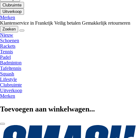
Clubruimte
Uitverkoop
Merken
Klantenservice in Frankrijk
Veilig betalen
Gemakkelijk retourneren
Zoeken
Nieuw
Schoenen
Rackets
Tennis
Padel
Badminton
Tafeltennis
Squash
Lifestyle
Clubruimte
Uitverkoop
Merken
Toevoegen aan winkelwagen...