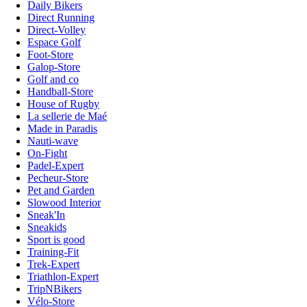
Daily Bikers
Direct Running
Direct-Volley
Espace Golf
Foot-Store
Galop-Store
Golf and co
Handball-Store
House of Rugby
La sellerie de Maé
Made in Paradis
Nauti-wave
On-Fight
Padel-Expert
Pecheur-Store
Pet and Garden
Slowood Interior
Sneak'In
Sneakids
Sport is good
Training-Fit
Trek-Expert
Triathlon-Expert
TripNBikers
Vélo-Store