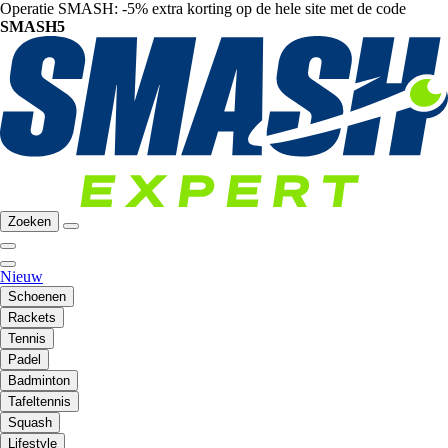
Operatie SMASH: -5% extra korting op de hele site met de code
SMASH5
Zoeken
Nieuw
Schoenen
Rackets
Tennis
Padel
Badminton
Tafeltennis
Squash
Lifestyle