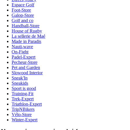
Espace Golf
Foot-Store
Galop-Store
Golf and co
Handball-Store
House of Rugby
La sellerie de Maé
Made in Paradis
Nauti-wave
On-Fight
Padel-Expert
Pecheur-Store
Pet and Garden
Slowood Interior
Sneak'In
Sneakids
Sport is good
Training-Fit
Trek-Expert
Triathlon-Expert
TripNBikers
Vélo-Store
Winter-Expert