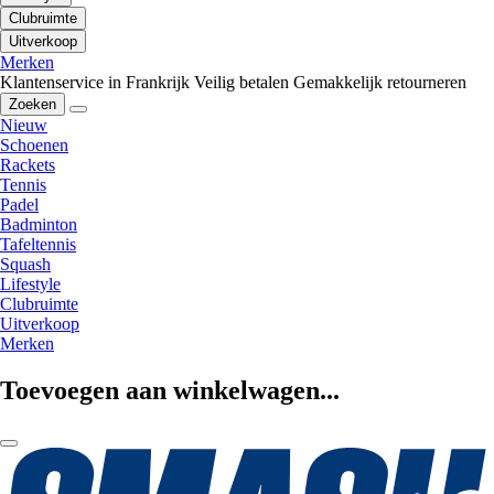
Clubruimte
Uitverkoop
Merken
Klantenservice in Frankrijk
Veilig betalen
Gemakkelijk retourneren
Zoeken
Nieuw
Schoenen
Rackets
Tennis
Padel
Badminton
Tafeltennis
Squash
Lifestyle
Clubruimte
Uitverkoop
Merken
Toevoegen aan winkelwagen...