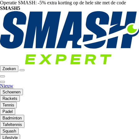
Operatie SMASH: -5% extra korting op de hele site met de code
SMASH5
Zoeken
Nieuw
Schoenen
Rackets
Tennis
Padel
Badminton
Tafeltennis
Squash
Lifestyle