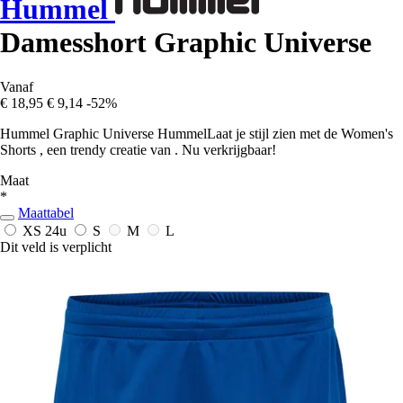
Hummel
Damesshort Graphic Universe
Vanaf
€ 18,95
€ 9,14
-52%
Hummel Graphic Universe HummelLaat je stijl zien met de Women's
Shorts , een trendy creatie van . Nu verkrijgbaar!
Maat
*
Maattabel
XS
24u
S
M
L
Dit veld is verplicht