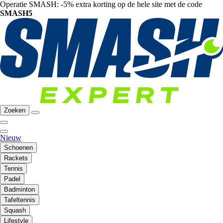
Operatie SMASH: -5% extra korting op de hele site met de code
SMASH5
Zoeken
Nieuw
Schoenen
Rackets
Tennis
Padel
Badminton
Tafeltennis
Squash
Lifestyle