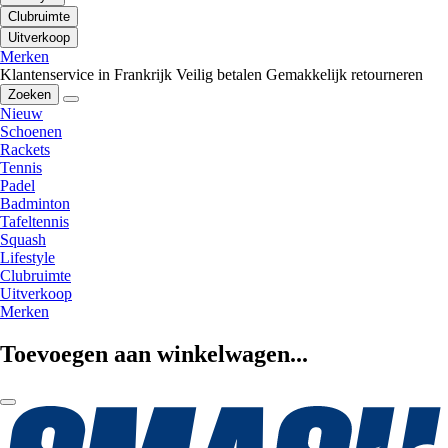
Clubruimte
Uitverkoop
Merken
Klantenservice in Frankrijk
Veilig betalen
Gemakkelijk retourneren
Zoeken
Nieuw
Schoenen
Rackets
Tennis
Padel
Badminton
Tafeltennis
Squash
Lifestyle
Clubruimte
Uitverkoop
Merken
Toevoegen aan winkelwagen...