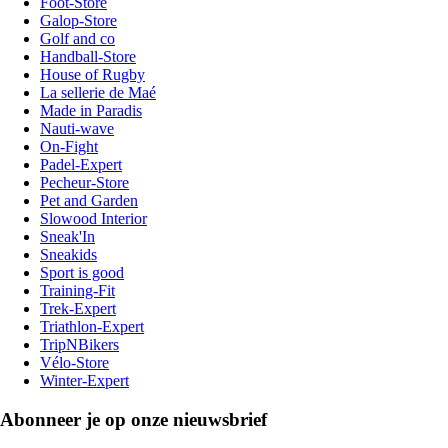
Foot-Store
Galop-Store
Golf and co
Handball-Store
House of Rugby
La sellerie de Maé
Made in Paradis
Nauti-wave
On-Fight
Padel-Expert
Pecheur-Store
Pet and Garden
Slowood Interior
Sneak'In
Sneakids
Sport is good
Training-Fit
Trek-Expert
Triathlon-Expert
TripNBikers
Vélo-Store
Winter-Expert
Abonneer je op onze nieuwsbrief