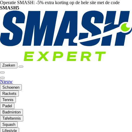
Operatie SMASH: -5% extra korting op de hele site met de code
SMASH5
Zoeken
Nieuw
Schoenen
Rackets
Tennis
Padel
Badminton
Tafeltennis
Squash
Lifestyle