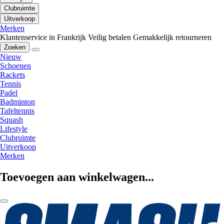
Clubruimte
Uitverkoop
Merken
Klantenservice in Frankrijk
Veilig betalen
Gemakkelijk retourneren
Zoeken
Nieuw
Schoenen
Rackets
Tennis
Padel
Badminton
Tafeltennis
Squash
Lifestyle
Clubruimte
Uitverkoop
Merken
Toevoegen aan winkelwagen...