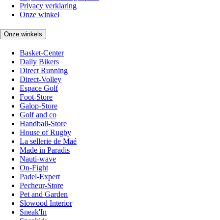
Privacy verklaring
Onze winkel
Onze winkels
Basket-Center
Daily Bikers
Direct Running
Direct-Volley
Espace Golf
Foot-Store
Galop-Store
Golf and co
Handball-Store
House of Rugby
La sellerie de Maé
Made in Paradis
Nauti-wave
On-Fight
Padel-Expert
Pecheur-Store
Pet and Garden
Slowood Interior
Sneak'In